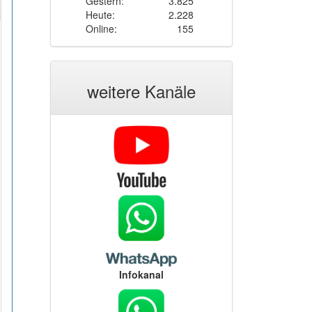
Gestern:
3.825
Heute:
2.228
Online:
155
weitere Kanäle
Infokanal