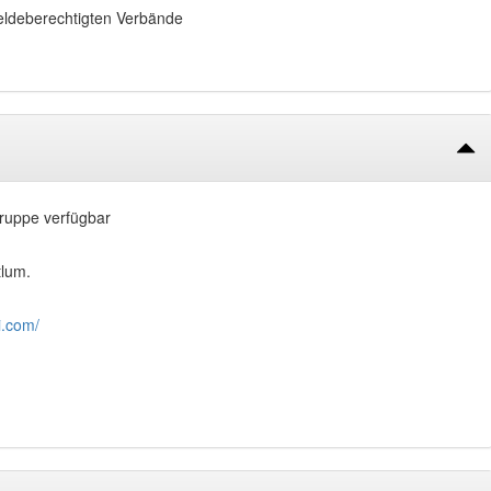
meldeberechtigten Verbände
ruppe verfügbar
tlum.
i.com/