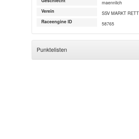
Geschlecht
maennlich
Verein
SSV MARKT RET
Raceengine ID
58765
Punktelisten