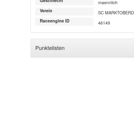
Geschlecht
maennlich
Verein
SC MARKTOBER
Raceengine ID
46149
Punktelisten