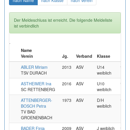
(aktuell)
(aktuell)
(aktuell)
nach Name
nach Klasse
nach Verein
Der Meldeschluss ist erreicht. Die folgende Meldeliste
ist verbindlich
.
Name
Renn
Verein
Jg.
Verband
Klasse
Punk
ABLER Miriam
2013
ASV
U14
9.99
TSV DURACH
weiblich
ASTHEIMER Ina
2016
ASV
U10
9.99
SC RETTENBERG
weiblich
ATTENBERGER-
1973
ASV
D/H
9.99
BOSCH Petra
weiblich
TV BAD
GROENENBACH
BADER Finja
2009
ASV
J weiblich
9.99