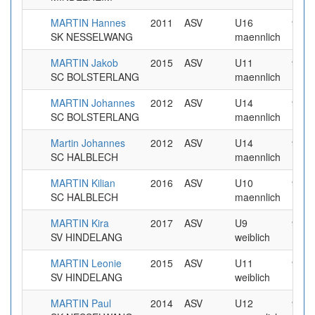
MARTIN Hannes
2011
ASV
U16
9.99
SK NESSELWANG
maennlich
MARTIN Jakob
2015
ASV
U11
9.99
SC BOLSTERLANG
maennlich
MARTIN Johannes
2012
ASV
U14
9.99
SC BOLSTERLANG
maennlich
Martin Johannes
2012
ASV
U14
9.99
SC HALBLECH
maennlich
MARTIN Kilian
2016
ASV
U10
9.99
SC HALBLECH
maennlich
MARTIN Kira
2017
ASV
U9
9.99
SV HINDELANG
weiblich
MARTIN Leonie
2015
ASV
U11
9.99
SV HINDELANG
weiblich
MARTIN Paul
2014
ASV
U12
9.99