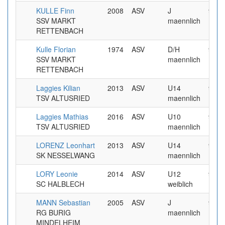
KULLE Finn
2008
ASV
J
9.99
SSV MARKT
maennlich
RETTENBACH
Kulle Florian
1974
ASV
D/H
9.99
SSV MARKT
maennlich
RETTENBACH
Laggies Kilian
2013
ASV
U14
9.99
TSV ALTUSRIED
maennlich
Laggies Mathias
2016
ASV
U10
9.99
TSV ALTUSRIED
maennlich
LORENZ Leonhart
2013
ASV
U14
9.99
SK NESSELWANG
maennlich
LORY Leonie
2014
ASV
U12
9.99
SC HALBLECH
weiblich
MANN Sebastian
2005
ASV
J
9.99
RG BURIG
maennlich
MINDELHEIM