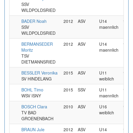
SSV
WILDPOLDSRIED
BADER Noah
2012
ASV
U14
9.99
SSV
maennlich
WILDPOLDSRIED
BERMANSEDER
2012
ASV
U14
9.99
Moritz
maennlich
TSV
DIETMANNSRIED
BESSLER Veronika
2015
ASV
U11
9.99
SV HINDELANG
weiblich
BOHL Timo
2015
SSV
U11
9.99
WSV ISNY
maennlich
BOSCH Clara
2010
ASV
U16
9.99
TV BAD
weiblich
GROENENBACH
BRAUN Jule
2012
ASV
U14
9.99