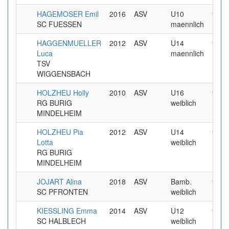
HAGEMOSER Emil
2016
ASV
U10
9.99
SC FUESSEN
maennlich
HAGGENMUELLER
2012
ASV
U14
9.99
Luca
maennlich
TSV
WIGGENSBACH
HOLZHEU Holly
2010
ASV
U16
9.99
RG BURIG
weiblich
MINDELHEIM
HOLZHEU Pia
2012
ASV
U14
9.99
Lotta
weiblich
RG BURIG
MINDELHEIM
JOJART Alina
2018
ASV
Bamb.
9.99
SC PFRONTEN
weiblich
KIESSLING Emma
2014
ASV
U12
9.99
SC HALBLECH
weiblich