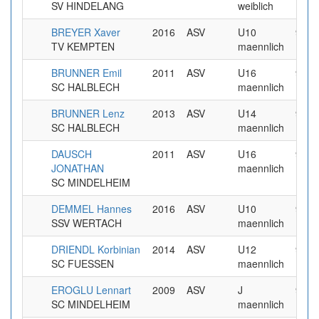
SV HINDELANG
weiblich
BREYER Xaver
2016
ASV
U10
9.99
TV KEMPTEN
maennlich
BRUNNER Emil
2011
ASV
U16
9.99
SC HALBLECH
maennlich
BRUNNER Lenz
2013
ASV
U14
9.99
SC HALBLECH
maennlich
DAUSCH
2011
ASV
U16
9.99
JONATHAN
maennlich
SC MINDELHEIM
DEMMEL Hannes
2016
ASV
U10
9.99
SSV WERTACH
maennlich
DRIENDL Korbinian
2014
ASV
U12
9.99
SC FUESSEN
maennlich
EROGLU Lennart
2009
ASV
J
9.99
SC MINDELHEIM
maennlich