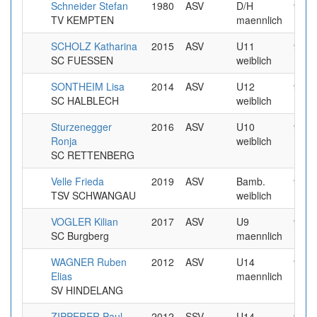
Schneider Stefan
1980
ASV
D/H
9.99
TV KEMPTEN
maennlich
SCHOLZ Katharina
2015
ASV
U11
9.99
SC FUESSEN
weiblich
SONTHEIM Lisa
2014
ASV
U12
9.99
SC HALBLECH
weiblich
Sturzenegger
2016
ASV
U10
9.99
Ronja
weiblich
SC RETTENBERG
Velle Frieda
2019
ASV
Bamb.
9.99
TSV SCHWANGAU
weiblich
VOGLER Kilian
2017
ASV
U9
9.99
SC Burgberg
maennlich
WAGNER Ruben
2012
ASV
U14
9.99
Elias
maennlich
SV HINDELANG
ZIPPERER Paul
2012
SSV
U14
9.99