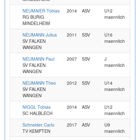
NEUMAIER Tobias
2014
ASV
U12
9.99
RG BURIG
maennlich
MINDELHEIM
NEUMANN Julius
2011
SSV
U16
9.99
SV FALKEN
maennlich
WANGEN
NEUMANN Paul
2007
SSV
J
9.99
SV FALKEN
maennlich
WANGEN
NEUMANN Theo
2012
SSV
U14
9.99
SV FALKEN
maennlich
WANGEN
NIGGL Tobias
2014
ASV
U12
9.99
SC HALBLECH
maennlich
Schneider Carlo
2017
ASV
U9
9.99
TV KEMPTEN
maennlich