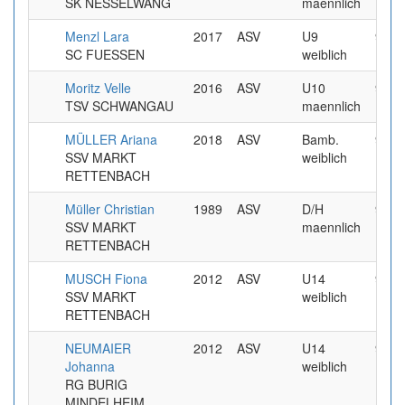
SK NESSELWANG
maennlich
Menzl Lara
2017
ASV
U9
9.99
SC FUESSEN
weiblich
Moritz Velle
2016
ASV
U10
9.99
TSV SCHWANGAU
maennlich
MÜLLER Ariana
2018
ASV
Bamb.
9.99
SSV MARKT
weiblich
RETTENBACH
Müller Christian
1989
ASV
D/H
9.99
SSV MARKT
maennlich
RETTENBACH
MUSCH Fiona
2012
ASV
U14
9.99
SSV MARKT
weiblich
RETTENBACH
NEUMAIER
2012
ASV
U14
9.99
Johanna
weiblich
RG BURIG
MINDELHEIM