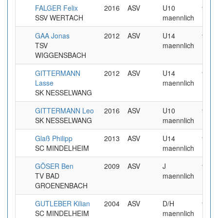
FALGER Felix
2016
ASV
U10
9.99
SSV WERTACH
maennlich
GAA Jonas
2012
ASV
U14
9.99
TSV
maennlich
WIGGENSBACH
GITTERMANN
2012
ASV
U14
9.99
Lasse
maennlich
SK NESSELWANG
GITTERMANN Leo
2016
ASV
U10
9.99
SK NESSELWANG
maennlich
Glaß Philipp
2013
ASV
U14
9.99
SC MINDELHEIM
maennlich
GÖSER Ben
2009
ASV
J
9.99
TV BAD
maennlich
GROENENBACH
GUTLEBER Kilian
2004
ASV
D/H
9.99
SC MINDELHEIM
maennlich