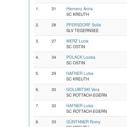
1.
31
Hiemenz Anna
SC KREUTH
2.
28
PFERSDORF Sofia
SLV TEGERNSEE
3.
27
MERZ Lucia
SC OSTIN
4.
34
POLACK Louisa
SC OSTIN
5.
29
HAFNER Luisa
SC KREUTH
6.
30
GOLUBITSKI Vera
SC ROTTACH-EGERN
7.
32
HAFNER Luisa
SC ROTTACH-EGERN
8.
33
GÜNTHNER Romy