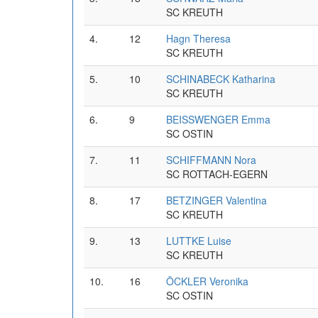
SC KREUTH
4.
12
Hagn Theresa
SC KREUTH
5.
10
SCHINABECK Katharina
SC KREUTH
6.
9
BEISSWENGER Emma
SC OSTIN
7.
11
SCHIFFMANN Nora
SC ROTTACH-EGERN
8.
17
BETZINGER Valentina
SC KREUTH
9.
13
LUTTKE Luise
SC KREUTH
10.
16
ÖCKLER Veronika
SC OSTIN