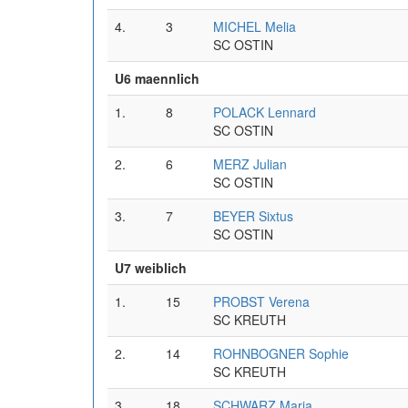
4.
3
MICHEL Melia
SC OSTIN
U6 maennlich
1.
8
POLACK Lennard
SC OSTIN
2.
6
MERZ Julian
SC OSTIN
3.
7
BEYER Sixtus
SC OSTIN
U7 weiblich
1.
15
PROBST Verena
SC KREUTH
2.
14
ROHNBOGNER Sophie
SC KREUTH
3.
18
SCHWARZ Maria