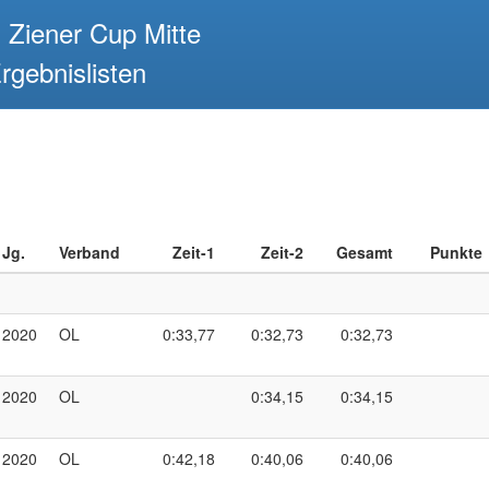
 Ziener Cup Mitte
rgebnislisten
Jg.
Verband
Zeit-1
Zeit-2
Gesamt
Punkte
2020
OL
0:33,77
0:32,73
0:32,73
2020
OL
0:34,15
0:34,15
2020
OL
0:42,18
0:40,06
0:40,06