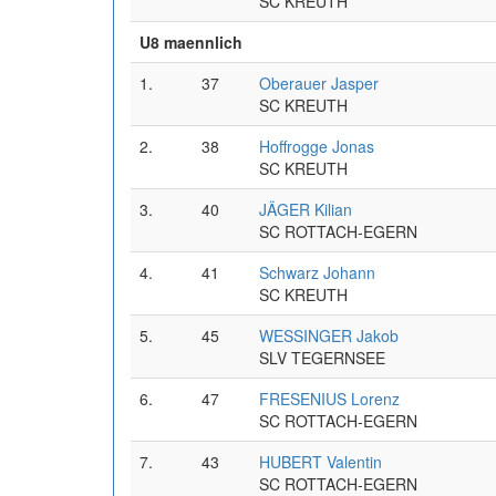
SC KREUTH
U8 maennlich
1.
37
Oberauer Jasper
SC KREUTH
2.
38
Hoffrogge Jonas
SC KREUTH
3.
40
JÄGER Kilian
SC ROTTACH-EGERN
4.
41
Schwarz Johann
SC KREUTH
5.
45
WESSINGER Jakob
SLV TEGERNSEE
6.
47
FRESENIUS Lorenz
SC ROTTACH-EGERN
7.
43
HUBERT Valentin
SC ROTTACH-EGERN