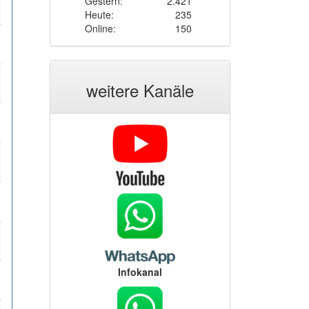
Gestern:
2.421
Heute:
235
Online:
150
weitere Kanäle
Infokanal