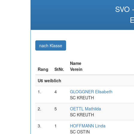
SVO -
E
(aktuell)
nach Klasse
Name
Rang
StNr.
Verein
U6 weiblich
1.
4
GLOGGNER Elisabeth
SC KREUTH
2.
5
OETTL Mathilda
SC KREUTH
3.
1
HOFFMANN Linda
SC OSTIN