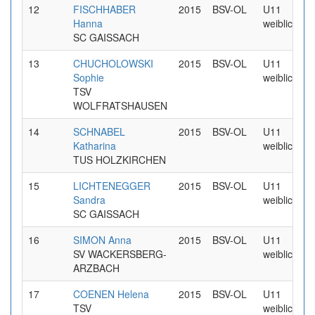
12
FISCHHABER
2015
BSV-OL
U11
Hanna
weiblich
SC GAISSACH
13
CHUCHOLOWSKI
2015
BSV-OL
U11
Sophie
weiblich
TSV
WOLFRATSHAUSEN
14
SCHNABEL
2015
BSV-OL
U11
Katharina
weiblich
TUS HOLZKIRCHEN
15
LICHTENEGGER
2015
BSV-OL
U11
Sandra
weiblich
SC GAISSACH
16
SIMON Anna
2015
BSV-OL
U11
SV WACKERSBERG-
weiblich
ARZBACH
17
COENEN Helena
2015
BSV-OL
U11
TSV
weiblich