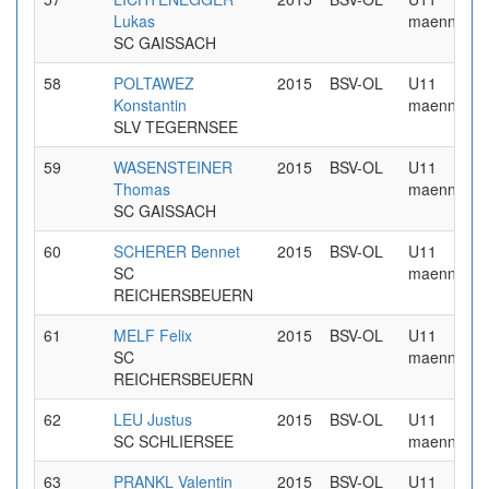
Lukas
maennlich
SC GAISSACH
58
POLTAWEZ
2015
BSV-OL
U11
Konstantin
maennlich
SLV TEGERNSEE
59
WASENSTEINER
2015
BSV-OL
U11
Thomas
maennlich
SC GAISSACH
60
SCHERER Bennet
2015
BSV-OL
U11
SC
maennlich
REICHERSBEUERN
61
MELF Felix
2015
BSV-OL
U11
SC
maennlich
REICHERSBEUERN
62
LEU Justus
2015
BSV-OL
U11
SC SCHLIERSEE
maennlich
63
PRANKL Valentin
2015
BSV-OL
U11