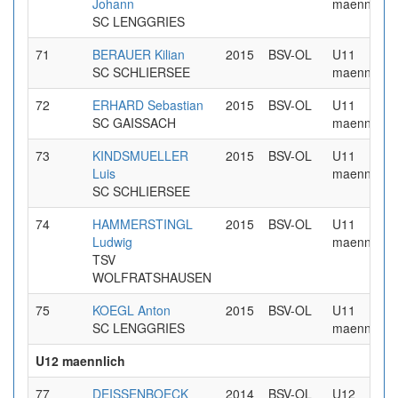
Johann
maennlich
SC LENGGRIES
71
BERAUER Kilian
2015
BSV-OL
U11
SC SCHLIERSEE
maennlich
72
ERHARD Sebastian
2015
BSV-OL
U11
SC GAISSACH
maennlich
73
KINDSMUELLER
2015
BSV-OL
U11
Luis
maennlich
SC SCHLIERSEE
74
HAMMERSTINGL
2015
BSV-OL
U11
Ludwig
maennlich
TSV
WOLFRATSHAUSEN
75
KOEGL Anton
2015
BSV-OL
U11
SC LENGGRIES
maennlich
U12 maennlich
77
DEISSENBOECK
2014
BSV-OL
U12