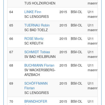
TUS HOLZKIRCHEN
maennlich
64
LINKE Finn
2015
BSV-OL
U11
SC LENGGRIES
maennlich
65
TUERNAU Robin
2015
BSV-OL
U11
SC BAD TOELZ
maennlich
66
ROSE Moritz
2015
BSV-OL
U11
SC KREUTH
maennlich
67
SCHMIDT Tobias
2015
BSV-OL
U11
SV BAD HEILBRUNN
maennlich
68
BUCHMANN Florian
2015
BSV-OL
U11
SV WACKERSBERG-
maennlich
ARZBACH
69
SCHÖFFMANN
2015
BSV-OL
U11
Florian
maennlich
SC LENGGRIES
70
BRANDHOFER
2015
BSV-OL
U11