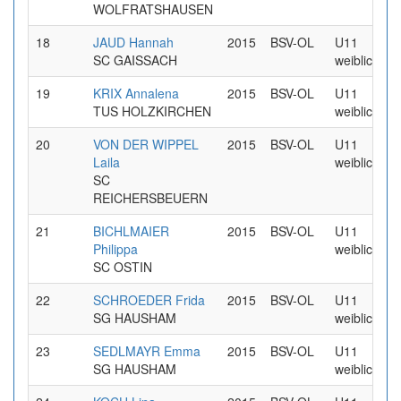
WOLFRATSHAUSEN
18
JAUD Hannah
2015
BSV-OL
U11
SC GAISSACH
weiblich
19
KRIX Annalena
2015
BSV-OL
U11
TUS HOLZKIRCHEN
weiblich
20
VON DER WIPPEL
2015
BSV-OL
U11
Laila
weiblich
SC
REICHERSBEUERN
21
BICHLMAIER
2015
BSV-OL
U11
Philippa
weiblich
SC OSTIN
22
SCHROEDER Frida
2015
BSV-OL
U11
SG HAUSHAM
weiblich
23
SEDLMAYR Emma
2015
BSV-OL
U11
SG HAUSHAM
weiblich