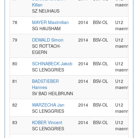
Kilian
maennlich
SZ NEUHAUS
78
MAYER Maximilian
2014
BSV-OL
U12
SG HAUSHAM
maennlich
79
DEWALD Simon
2014
BSV-OL
U12
SC ROTTACH-
maennlich
EGERN
80
SCHINABECK Jakob
2014
BSV-OL
U12
SC LENGGRIES
maennlich
81
BADSTIEBER
2014
BSV-OL
U12
Hannes
maennlich
SV BAD HEILBRUNN
82
WARZECHA Jan
2014
BSV-OL
U12
SC LENGGRIES
maennlich
83
KOBER Vincent
2014
BSV-OL
U12
SC LENGGRIES
maennlich