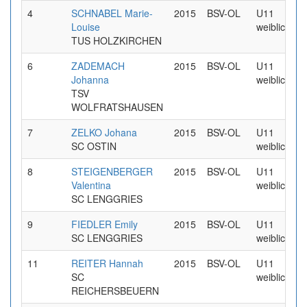
4
SCHNABEL Marie-
2015
BSV-OL
U11
Louise
weiblich
TUS HOLZKIRCHEN
6
ZADEMACH
2015
BSV-OL
U11
Johanna
weiblich
TSV
WOLFRATSHAUSEN
7
ZELKO Johana
2015
BSV-OL
U11
SC OSTIN
weiblich
8
STEIGENBERGER
2015
BSV-OL
U11
Valentina
weiblich
SC LENGGRIES
9
FIEDLER Emily
2015
BSV-OL
U11
SC LENGGRIES
weiblich
11
REITER Hannah
2015
BSV-OL
U11
SC
weiblich
REICHERSBEUERN