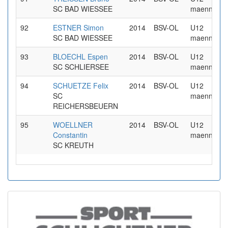
SC BAD WIESSEE
maennlich
92
ESTNER Simon
2014
BSV-OL
U12
SC BAD WIESSEE
maennlich
93
BLOECHL Espen
2014
BSV-OL
U12
SC SCHLIERSEE
maennlich
94
SCHUETZE Felix
2014
BSV-OL
U12
SC
maennlich
REICHERSBEUERN
95
WOELLNER
2014
BSV-OL
U12
Constantin
maennlich
SC KREUTH