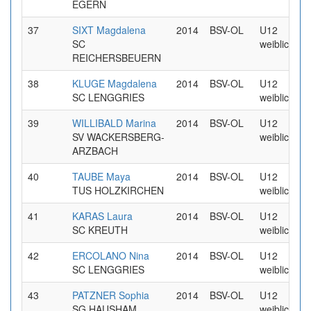
EGERN
37
SIXT Magdalena
2014
BSV-OL
U12
SC
weiblich
REICHERSBEUERN
38
KLUGE Magdalena
2014
BSV-OL
U12
SC LENGGRIES
weiblich
39
WILLIBALD Marina
2014
BSV-OL
U12
SV WACKERSBERG-
weiblich
ARZBACH
40
TAUBE Maya
2014
BSV-OL
U12
TUS HOLZKIRCHEN
weiblich
41
KARAS Laura
2014
BSV-OL
U12
SC KREUTH
weiblich
42
ERCOLANO Nina
2014
BSV-OL
U12
SC LENGGRIES
weiblich
43
PATZNER Sophia
2014
BSV-OL
U12
SG HAUSHAM
weiblich