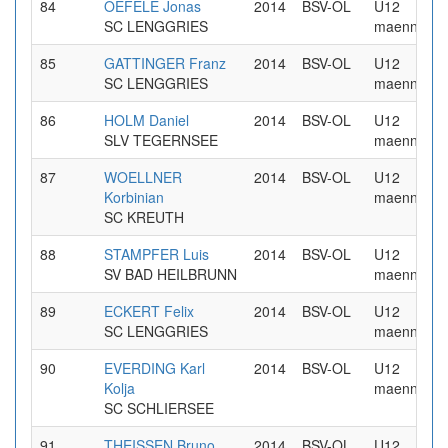
84
OEFELE Jonas
2014
BSV-OL
U12
SC LENGGRIES
maennlich
85
GATTINGER Franz
2014
BSV-OL
U12
SC LENGGRIES
maennlich
86
HOLM Daniel
2014
BSV-OL
U12
SLV TEGERNSEE
maennlich
87
WOELLNER
2014
BSV-OL
U12
Korbinian
maennlich
SC KREUTH
88
STAMPFER Luis
2014
BSV-OL
U12
SV BAD HEILBRUNN
maennlich
89
ECKERT Felix
2014
BSV-OL
U12
SC LENGGRIES
maennlich
90
EVERDING Karl
2014
BSV-OL
U12
Kolja
maennlich
SC SCHLIERSEE
91
THEISSEN Bruno
2014
BSV-OL
U12