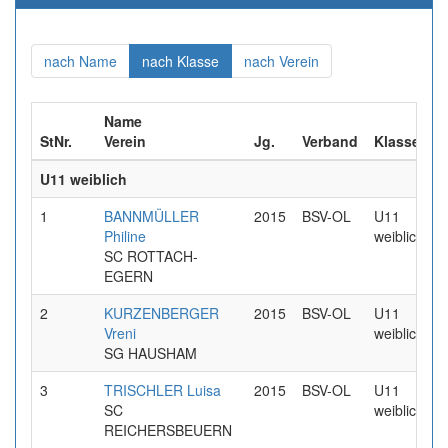
(aktuell)
(aktuell)
(aktuell)
nach Name
nach Klasse
nach Verein
Name
StNr.
Verein
Jg.
Verband
Klasse
U11 weiblich
1
BANNMÜLLER
2015
BSV-OL
U11
Philine
weiblich
SC ROTTACH-
EGERN
2
KURZENBERGER
2015
BSV-OL
U11
Vreni
weiblich
SG HAUSHAM
3
TRISCHLER Luisa
2015
BSV-OL
U11
SC
weiblich
REICHERSBEUERN