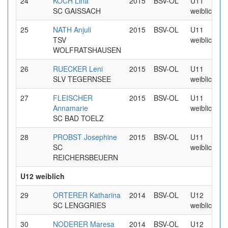
24
KOCH Lina
2015
BSV-OL
U11
SC GAISSACH
weiblich
25
NATH Anjuli
2015
BSV-OL
U11
TSV
weiblich
WOLFRATSHAUSEN
26
RUECKER Leni
2015
BSV-OL
U11
SLV TEGERNSEE
weiblich
27
FLEISCHER
2015
BSV-OL
U11
Annamarie
weiblich
SC BAD TOELZ
28
PROBST Josephine
2015
BSV-OL
U11
SC
weiblich
REICHERSBEUERN
U12 weiblich
29
ORTERER Katharina
2014
BSV-OL
U12
SC LENGGRIES
weiblich
30
NODERER Maresa
2014
BSV-OL
U12