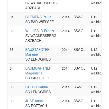
SV WACKERSBERG-
weiblich
ARZBACH
31
CLEMENS Paula
2014
BSV-OL
U12
SC BAD WIESSEE
weiblich
32
WILLIBALD Franzi
2014
BSV-OL
U12
SV WACKERSBERG-
weiblich
ARZBACH
33
BAUSTAEDTER
2014
BSV-OL
U12
Marlene
weiblich
SC LENGGRIES
34
BAUMGARTNER
2014
BSV-OL
U12
Magdalena
weiblich
SC BAD TOELZ
35
STERR Hanna
2014
BSV-OL
U12
SC LENGGRIES
weiblich
36
JUST Arina
2014
BSV-OL
U12
SC ROTTACH-
weiblich