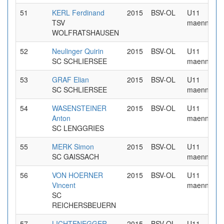
51
KERL Ferdinand
2015
BSV-OL
U11
TSV
maennlich
WOLFRATSHAUSEN
52
Neulinger Quirin
2015
BSV-OL
U11
SC SCHLIERSEE
maennlich
53
GRAF Elian
2015
BSV-OL
U11
SC SCHLIERSEE
maennlich
54
WASENSTEINER
2015
BSV-OL
U11
Anton
maennlich
SC LENGGRIES
55
MERK Simon
2015
BSV-OL
U11
SC GAISSACH
maennlich
56
VON HOERNER
2015
BSV-OL
U11
Vincent
maennlich
SC
REICHERSBEUERN
57
LICHTENEGGER
2015
BSV-OL
U11