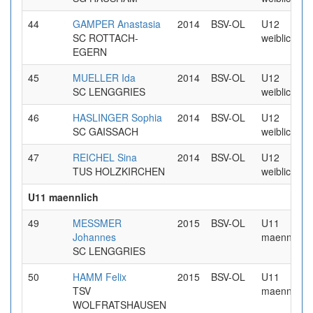
44
GAMPER Anastasia
2014
BSV-OL
U12
SC ROTTACH-
weiblich
EGERN
45
MUELLER Ida
2014
BSV-OL
U12
SC LENGGRIES
weiblich
46
HASLINGER Sophia
2014
BSV-OL
U12
SC GAISSACH
weiblich
47
REICHEL Sina
2014
BSV-OL
U12
TUS HOLZKIRCHEN
weiblich
U11 maennlich
49
MESSMER
2015
BSV-OL
U11
Johannes
maennlich
SC LENGGRIES
50
HAMM Felix
2015
BSV-OL
U11
TSV
maennlich
WOLFRATSHAUSEN