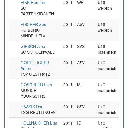
FINK Hannah
2011
WF
U16
2
SC
weiblich
PARTENKIRCHEN
FISCHER Zoe
2011
ASV
U16
3
RG BURIG
weiblich
MINDELHEIM
GIBSON Alec
2011
SVS
U16
4
SC SCHOENWALD
maennlich
GOETTLICHER
2011
ASV
U16
8
Anton
maennlich
TSV GESTRATZ
GOSCHLER Finn
2011
MU
U16
3
MUNICH
maennlich
YOUNGSTRS
HAASIS Dan
2011
SSV
U16
4
TSG REUTLINGEN
maennlich
HOLLNAICHER Lisa
2011
IG
U16
3