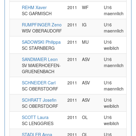
REHM Xaver
2011
WF
U16
5
SC GARMISCH
maennlich
RUMPFINGER Zeno
2011
IG
U16
4
WSV OBERAUDORF
maennlich
SADOWSKI Philippa
2011
MU
U16
3
SC STARNBERG
weiblich
SANDMAIER Leon
2011
ASV
U16
6
SV MAIERHOEFEN-
maennlich
GRUENENBACH
SCHNEIDER Carl
2011
ASV
U16
SC OBERSTDORF
maennlich
SCHRATT Josefin
2011
ASV
U16
6
SC OBERSTDORF
weiblich
SCOTT Laura
2011
OL
U16
3
SC LENGGRIES
weiblich
STADLER Anna
2011
OL
U16
8