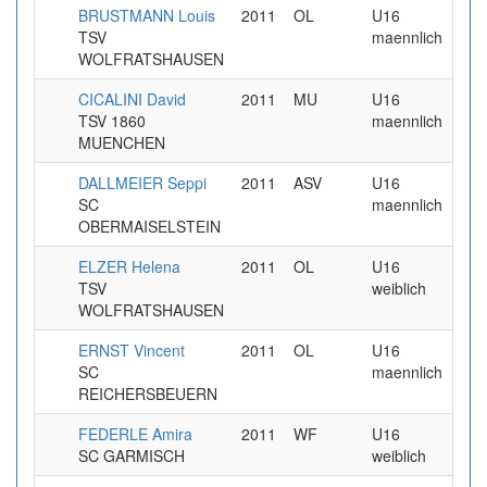
BRUSTMANN Louis
2011
OL
U16
2
TSV
maennlich
WOLFRATSHAUSEN
CICALINI David
2011
MU
U16
4
TSV 1860
maennlich
MUENCHEN
DALLMEIER Seppi
2011
ASV
U16
1
SC
maennlich
OBERMAISELSTEIN
ELZER Helena
2011
OL
U16
7
TSV
weiblich
WOLFRATSHAUSEN
ERNST Vincent
2011
OL
U16
4
SC
maennlich
REICHERSBEUERN
FEDERLE Amira
2011
WF
U16
SC GARMISCH
weiblich