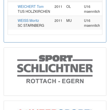
WEICHERT Tom
2011
OL
U16
3
TUS HOLZKIRCHEN
maennlich
WEISS Moritz
2011
MU
U16
3
SC STARNBERG
maennlich