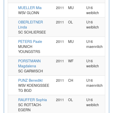
MUELLER Mia
2011
MU
U16
7
WSV GLONN
weiblich
OBERLEITNER
2011
OL
U16
5
Linda
weiblich
SC SCHLIERSEE
PETERS Paale
2011
MU
U16
4
MUNICH
maennlich
YOUNGSTRS
PORSTMANN
2011
WF
U16
1
Magdalena
weiblich
SC GARMISCH
PUNZ Benedikt
2011
CH
U16
3
WSV KOENIGSSEE
maennlich
TG BGD
RAUFFER Sophia
2011
OL
U16
7
SC ROTTACH-
weiblich
EGERN