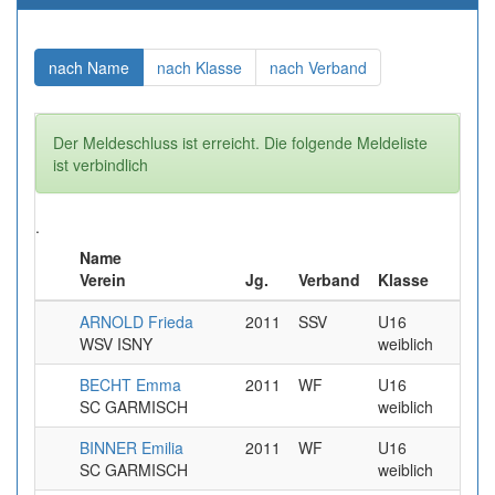
(aktuell)
(aktuell)
(aktuell)
nach Name
nach Klasse
nach Verband
Der Meldeschluss ist erreicht. Die folgende Meldeliste
ist verbindlich
.
Name
Ren
Verein
Jg.
Verband
Klasse
Pun
ARNOLD Frieda
2011
SSV
U16
5
WSV ISNY
weiblich
BECHT Emma
2011
WF
U16
4
SC GARMISCH
weiblich
BINNER Emilia
2011
WF
U16
3
SC GARMISCH
weiblich