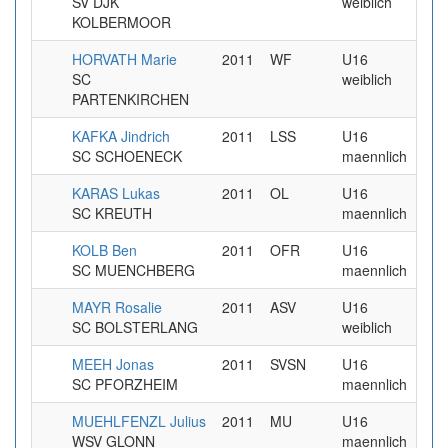
SV DJK
weiblich
KOLBERMOOR
HORVATH Marie
2011
WF
U16
SC
weiblich
PARTENKIRCHEN
KAFKA Jindrich
2011
LSS
U16
11
SC SCHOENECK
maennlich
KARAS Lukas
2011
OL
U16
4
SC KREUTH
maennlich
KOLB Ben
2011
OFR
U16
3
SC MUENCHBERG
maennlich
MAYR Rosalie
2011
ASV
U16
3
SC BOLSTERLANG
weiblich
MEEH Jonas
2011
SVSN
U16
2
SC PFORZHEIM
maennlich
MUEHLFENZL Julius
2011
MU
U16
3
WSV GLONN
maennlich