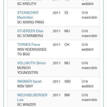
SC KREUTH
weiblich
STEINACHER
2011
IG
U16
4
Maximilian
maennlich
SC AISING-PANG
STUERZER Elias
2011
MU
U16
3
SC STARNBERG
maennlich
TERNES Fiene
2011
CH
U16
6
WSV KOENIGSSEE
weiblich
TG BGD
VOLLMUTH Simon
2011
MU
U16
4
MUNICH
maennlich
YOUNGSTRS
WASMER Sarah
2011
SSV
U16
2
WSV ISNY
weiblich
WECHSELBERGER
2011
BW
U16
2
Luis
maennlich
SC WINZER