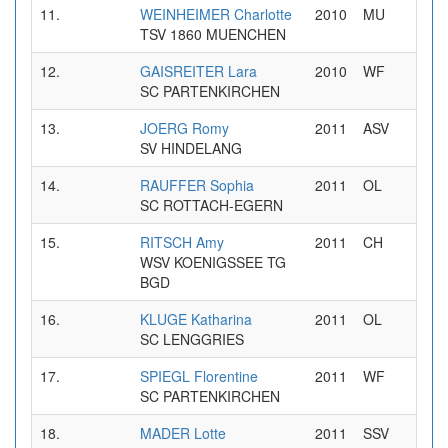
11.
WEINHEIMER Charlotte
2010
MU
0
TSV 1860 MUENCHEN
12.
GAISREITER Lara
2010
WF
0
SC PARTENKIRCHEN
13.
JOERG Romy
2011
ASV
0
SV HINDELANG
14.
RAUFFER Sophia
2011
OL
0
SC ROTTACH-EGERN
15.
RITSCH Amy
2011
CH
0
WSV KOENIGSSEE TG
BGD
16.
KLUGE Katharina
2011
OL
0
SC LENGGRIES
17.
SPIEGL Florentine
2011
WF
0
SC PARTENKIRCHEN
18.
MADER Lotte
2011
SSV
0