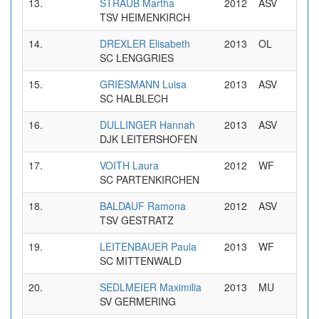
13.
STRAUB Martha
2012
ASV
0
TSV HEIMENKIRCH
14.
DREXLER Elisabeth
2013
OL
0
SC LENGGRIES
15.
GRIESMANN Luisa
2013
ASV
0
SC HALBLECH
16.
DULLINGER Hannah
2013
ASV
0
DJK LEITERSHOFEN
17.
VOITH Laura
2012
WF
0
SC PARTENKIRCHEN
18.
BALDAUF Ramona
2012
ASV
0
TSV GESTRATZ
19.
LEITENBAUER Paula
2013
WF
0
SC MITTENWALD
20.
SEDLMEIER Maximilia
2013
MU
0
SV GERMERING