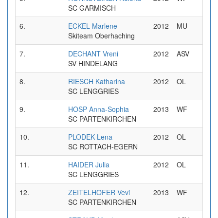
SC GARMISCH
6.
ECKEL Marlene
2012
MU
0
Skiteam Oberhaching
7.
DECHANT Vreni
2012
ASV
0
SV HINDELANG
8.
RIESCH Katharina
2012
OL
0
SC LENGGRIES
9.
HOSP Anna-Sophia
2013
WF
0
SC PARTENKIRCHEN
10.
PLODEK Lena
2012
OL
0
SC ROTTACH-EGERN
11.
HAIDER Julia
2012
OL
0
SC LENGGRIES
12.
ZEITELHOFER Vevi
2013
WF
0
SC PARTENKIRCHEN