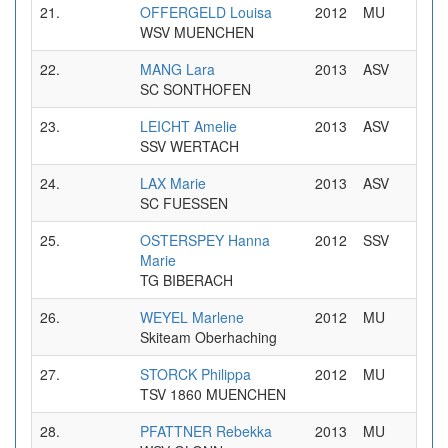
21.
OFFERGELD Louisa
2012
MU
0
WSV MUENCHEN
22.
MANG Lara
2013
ASV
0
SC SONTHOFEN
23.
LEICHT Amelie
2013
ASV
0
SSV WERTACH
24.
LAX Marie
2013
ASV
0
SC FUESSEN
25.
OSTERSPEY Hanna
2012
SSV
0
Marie
TG BIBERACH
26.
WEYEL Marlene
2012
MU
0
Skiteam Oberhaching
27.
STORCK Philippa
2012
MU
0
TSV 1860 MUENCHEN
28.
PFATTNER Rebekka
2013
MU
0