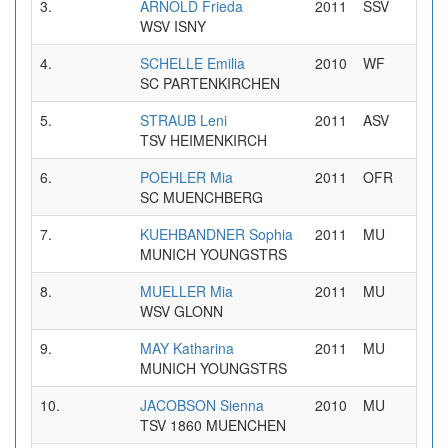
3.
ARNOLD Frieda
2011
SSV
0
WSV ISNY
4.
SCHELLE Emilia
2010
WF
0
SC PARTENKIRCHEN
5.
STRAUB Leni
2011
ASV
0
TSV HEIMENKIRCH
6.
POEHLER Mia
2011
OFR
0
SC MUENCHBERG
7.
KUEHBANDNER Sophia
2011
MU
0
MUNICH YOUNGSTRS
8.
MUELLER Mia
2011
MU
0
WSV GLONN
9.
MAY Katharina
2011
MU
0
MUNICH YOUNGSTRS
10.
JACOBSON Sienna
2010
MU
0
TSV 1860 MUENCHEN