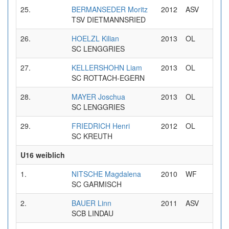
25.
BERMANSEDER Moritz
2012
ASV
0
TSV DIETMANNSRIED
26.
HOELZL Kilian
2013
OL
0
SC LENGGRIES
27.
KELLERSHOHN Liam
2013
OL
0
SC ROTTACH-EGERN
28.
MAYER Joschua
2013
OL
0
SC LENGGRIES
29.
FRIEDRICH Henri
2012
OL
1
SC KREUTH
U16 weiblich
1.
NITSCHE Magdalena
2010
WF
0
SC GARMISCH
2.
BAUER Linn
2011
ASV
0
SCB LINDAU