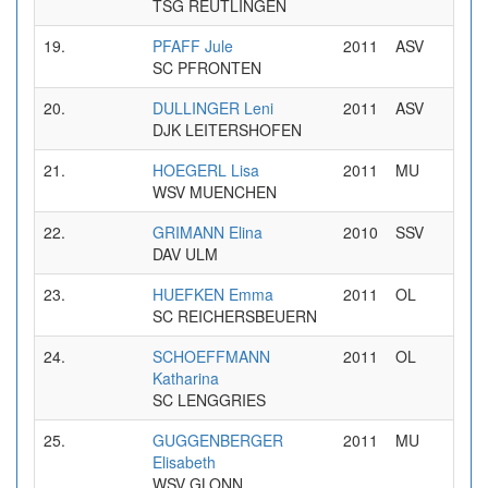
TSG REUTLINGEN
19.
PFAFF Jule
2011
ASV
0
SC PFRONTEN
20.
DULLINGER Leni
2011
ASV
0
DJK LEITERSHOFEN
21.
HOEGERL Lisa
2011
MU
0
WSV MUENCHEN
22.
GRIMANN Elina
2010
SSV
0
DAV ULM
23.
HUEFKEN Emma
2011
OL
0
SC REICHERSBEUERN
24.
SCHOEFFMANN
2011
OL
0
Katharina
SC LENGGRIES
25.
GUGGENBERGER
2011
MU
0
Elisabeth
WSV GLONN