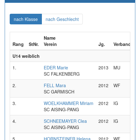
(aktuell)
(aktuell)
nach Klasse
nach Geschlecht
Name
Rang
StNr.
Verein
Jg.
Verband
U14 weiblich
1.
EDER Marie
2013
MU
0
SC FALKENBERG
2.
FELL Mara
2012
WF
0
SC GARMISCH
3.
WOELKHAMMER Miriam
2012
IG
0
SC AISING-PANG
4.
SCHNEEMAYER Clea
2012
IG
0
SC AISING-PANG
5.
HORNSTEINER Helena
2012
WF
0