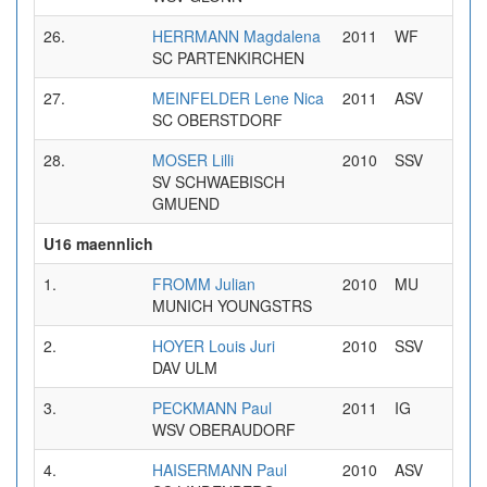
26.
HERRMANN Magdalena
2011
WF
0
SC PARTENKIRCHEN
27.
MEINFELDER Lene Nica
2011
ASV
0
SC OBERSTDORF
28.
MOSER Lilli
2010
SSV
0
SV SCHWAEBISCH
GMUEND
U16 maennlich
1.
FROMM Julian
2010
MU
0
MUNICH YOUNGSTRS
2.
HOYER Louis Juri
2010
SSV
0
DAV ULM
3.
PECKMANN Paul
2011
IG
0
WSV OBERAUDORF
4.
HAISERMANN Paul
2010
ASV
0