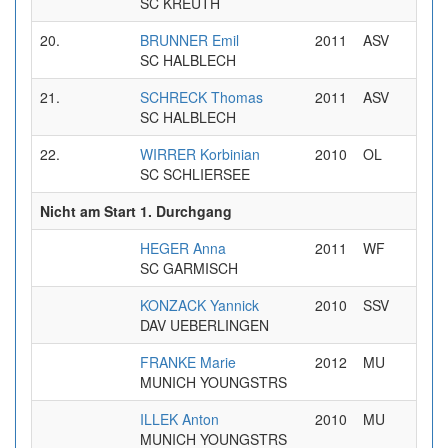
SC KREUTH
20.
BRUNNER Emil
2011
ASV
0
SC HALBLECH
21.
SCHRECK Thomas
2011
ASV
1
SC HALBLECH
22.
WIRRER Korbinian
2010
OL
1
SC SCHLIERSEE
Nicht am Start 1. Durchgang
HEGER Anna
2011
WF
SC GARMISCH
KONZACK Yannick
2010
SSV
DAV UEBERLINGEN
FRANKE Marie
2012
MU
MUNICH YOUNGSTRS
ILLEK Anton
2010
MU
MUNICH YOUNGSTRS