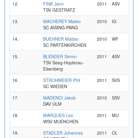
12.
FINK Jann
2011
ASV
0
TSV GESTRATZ
13.
MACHEREY Mateo
2010
IG
0
SC AISING-PANG
14.
BUEHNER Matteo
2010
WF
0
SC PARTENKIRCHEN
15.
BLENDER Simon
2011
ASV
0
TSV Seeg-Hopferau-
Eisenberg
16.
STROHMEIER Phil
2011
SVS
0
SC WIEDEN
17.
MADENCI Jakob
2010
SSV
0
DAV ULM
18.
MARQUES Leo
2011
MU
0
WSV MUENCHEN
19.
STADLER Johannes
2011
OL
0