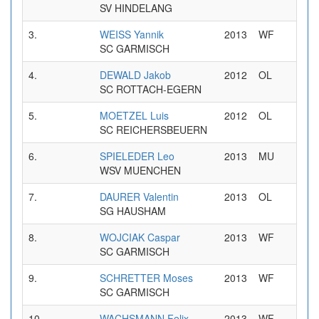
SV HINDELANG
3.
WEISS Yannik
2013
WF
0
SC GARMISCH
4.
DEWALD Jakob
2012
OL
0
SC ROTTACH-EGERN
5.
MOETZEL Luis
2012
OL
0
SC REICHERSBEUERN
6.
SPIELEDER Leo
2013
MU
0
WSV MUENCHEN
7.
DAURER Valentin
2013
OL
0
SG HAUSHAM
8.
WOJCIAK Caspar
2013
WF
0
SC GARMISCH
9.
SCHRETTER Moses
2013
WF
0
SC GARMISCH
10.
WACHSMANN Felix
2013
WF
0