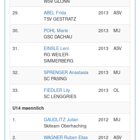
WSV GLONN
29.
ABEL Frida
2013
ASV
0
TSV GESTRATZ
30.
POHL Marie
2013
MU
0
GSC DACHAU
31.
EINSLE Leni
2013
ASV
0
RG WEILER-
SIMMERBERG
32.
SPRENGER Anastasia
2013
MU
0
SC PASING
33.
FIEDLER Lily
2013
OL
0
SC LENGGRIES
U14 maennlich
1.
GAUDLITZ Julian
2012
MU
0
Skiteam Oberhaching
2.
WAGNER Ruben Elias
2012
ASV
0