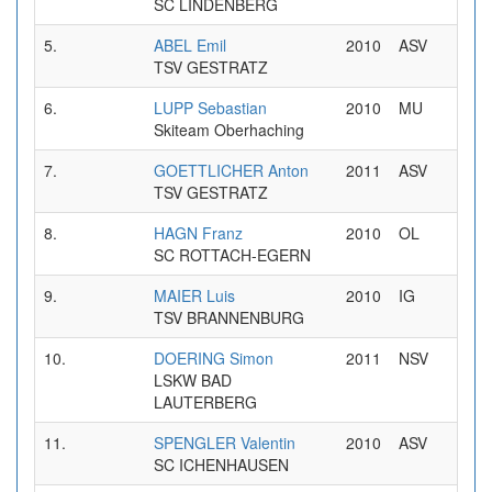
SC LINDENBERG
5.
ABEL Emil
2010
ASV
0
TSV GESTRATZ
6.
LUPP Sebastian
2010
MU
0
Skiteam Oberhaching
7.
GOETTLICHER Anton
2011
ASV
0
TSV GESTRATZ
8.
HAGN Franz
2010
OL
0
SC ROTTACH-EGERN
9.
MAIER Luis
2010
IG
0
TSV BRANNENBURG
10.
DOERING Simon
2011
NSV
0
LSKW BAD
LAUTERBERG
11.
SPENGLER Valentin
2010
ASV
0
SC ICHENHAUSEN