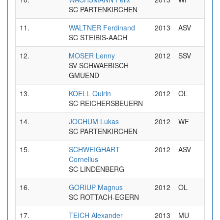
SC PARTENKIRCHEN
11.
WALTNER Ferdinand
2013
ASV
0
SC STEIBIS-AACH
12.
MOSER Lenny
2012
SSV
0
SV SCHWAEBISCH
GMUEND
13.
KOELL Quirin
2012
OL
0
SC REICHERSBEUERN
14.
JOCHUM Lukas
2012
WF
0
SC PARTENKIRCHEN
15.
SCHWEIGHART
2012
ASV
0
Cornelius
SC LINDENBERG
16.
GORIUP Magnus
2012
OL
0
SC ROTTACH-EGERN
17.
TEICH Alexander
2013
MU
0