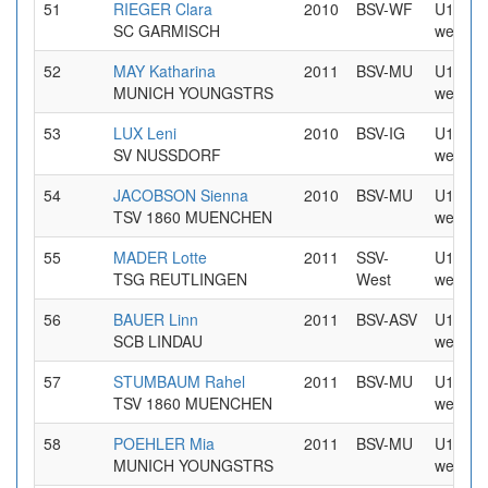
51
RIEGER Clara
2010
BSV-WF
U16
SC GARMISCH
weiblic
52
MAY Katharina
2011
BSV-MU
U16
MUNICH YOUNGSTRS
weiblic
53
LUX Leni
2010
BSV-IG
U16
SV NUSSDORF
weiblic
54
JACOBSON Sienna
2010
BSV-MU
U16
TSV 1860 MUENCHEN
weiblic
55
MADER Lotte
2011
SSV-
U16
TSG REUTLINGEN
West
weiblic
56
BAUER Linn
2011
BSV-ASV
U16
SCB LINDAU
weiblic
57
STUMBAUM Rahel
2011
BSV-MU
U16
TSV 1860 MUENCHEN
weiblic
58
POEHLER Mia
2011
BSV-MU
U16
MUNICH YOUNGSTRS
weiblic