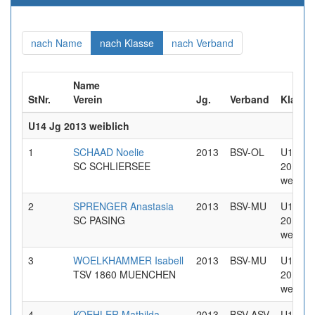
(aktuell)
(aktuell)
(aktuell)
nach Name
nach Klasse
nach Verband
Name
StNr.
Verein
Jg.
Verband
Klasse
U14 Jg 2013 weiblich
1
SCHAAD Noelie
2013
BSV-OL
U14 Jg
SC SCHLIERSEE
2013
weiblic
2
SPRENGER Anastasia
2013
BSV-MU
U14 Jg
SC PASING
2013
weiblic
3
WOELKHAMMER Isabell
2013
BSV-MU
U14 Jg
TSV 1860 MUENCHEN
2013
weiblic
4
KOEHLER Mathilda
2013
BSV-ASV
U14 Jg