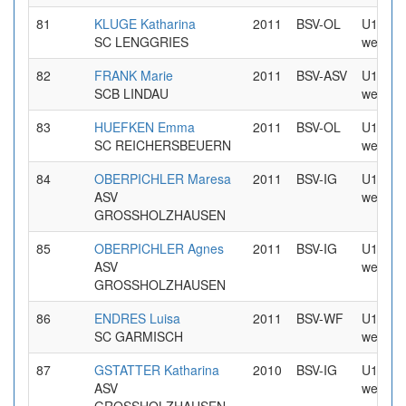
81
KLUGE Katharina
2011
BSV-OL
U16
SC LENGGRIES
weiblic
82
FRANK Marie
2011
BSV-ASV
U16
SCB LINDAU
weiblic
83
HUEFKEN Emma
2011
BSV-OL
U16
SC REICHERSBEUERN
weiblic
84
OBERPICHLER Maresa
2011
BSV-IG
U16
ASV
weiblic
GROSSHOLZHAUSEN
85
OBERPICHLER Agnes
2011
BSV-IG
U16
ASV
weiblic
GROSSHOLZHAUSEN
86
ENDRES Luisa
2011
BSV-WF
U16
SC GARMISCH
weiblic
87
GSTATTER Katharina
2010
BSV-IG
U16
ASV
weiblic