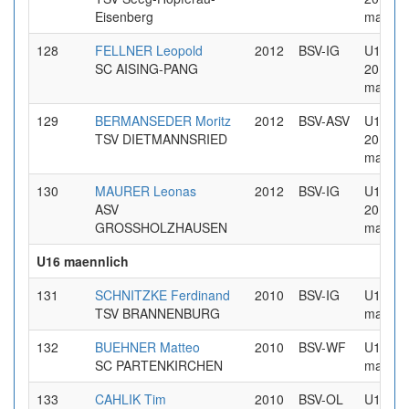
Eisenberg
maennl
128
FELLNER Leopold
2012
BSV-IG
U14 Jg
SC AISING-PANG
2012
maennl
129
BERMANSEDER Moritz
2012
BSV-ASV
U14 Jg
TSV DIETMANNSRIED
2012
maennl
130
MAURER Leonas
2012
BSV-IG
U14 Jg
ASV
2012
GROSSHOLZHAUSEN
maennl
U16 maennlich
131
SCHNITZKE Ferdinand
2010
BSV-IG
U16
TSV BRANNENBURG
maennl
132
BUEHNER Matteo
2010
BSV-WF
U16
SC PARTENKIRCHEN
maennl
133
CAHLIK Tim
2010
BSV-OL
U16