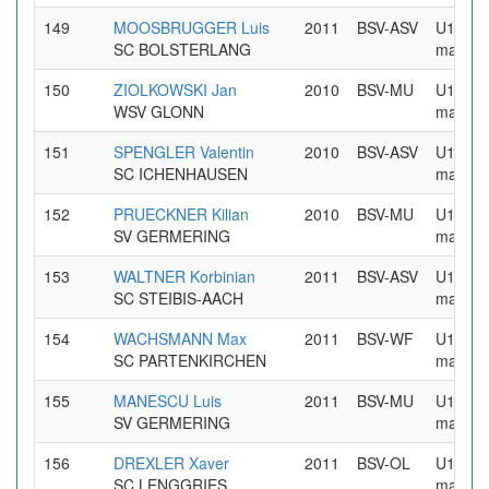
149
MOOSBRUGGER Luis
2011
BSV-ASV
U16
SC BOLSTERLANG
maennl
150
ZIOLKOWSKI Jan
2010
BSV-MU
U16
WSV GLONN
maennl
151
SPENGLER Valentin
2010
BSV-ASV
U16
SC ICHENHAUSEN
maennl
152
PRUECKNER Kilian
2010
BSV-MU
U16
SV GERMERING
maennl
153
WALTNER Korbinian
2011
BSV-ASV
U16
SC STEIBIS-AACH
maennl
154
WACHSMANN Max
2011
BSV-WF
U16
SC PARTENKIRCHEN
maennl
155
MANESCU Luis
2011
BSV-MU
U16
SV GERMERING
maennl
156
DREXLER Xaver
2011
BSV-OL
U16
SC LENGGRIES
maennl