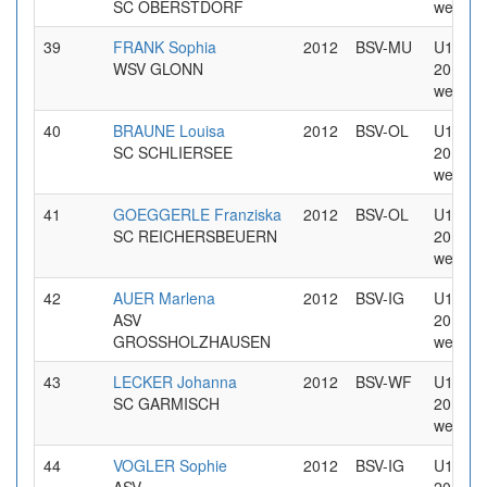
SC OBERSTDORF
weiblic
39
FRANK Sophia
2012
BSV-MU
U14 Jg
WSV GLONN
2012
weiblic
40
BRAUNE Louisa
2012
BSV-OL
U14 Jg
SC SCHLIERSEE
2012
weiblic
41
GOEGGERLE Franziska
2012
BSV-OL
U14 Jg
SC REICHERSBEUERN
2012
weiblic
42
AUER Marlena
2012
BSV-IG
U14 Jg
ASV
2012
GROSSHOLZHAUSEN
weiblic
43
LECKER Johanna
2012
BSV-WF
U14 Jg
SC GARMISCH
2012
weiblic
44
VOGLER Sophie
2012
BSV-IG
U14 Jg