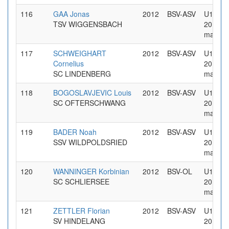
116
GAA Jonas
2012
BSV-ASV
U14 Jg
TSV WIGGENSBACH
2012
maennl
117
SCHWEIGHART
2012
BSV-ASV
U14 Jg
Cornelius
2012
SC LINDENBERG
maennl
118
BOGOSLAVJEVIC Louis
2012
BSV-ASV
U14 Jg
SC OFTERSCHWANG
2012
maennl
119
BADER Noah
2012
BSV-ASV
U14 Jg
SSV WILDPOLDSRIED
2012
maennl
120
WANNINGER Korbinian
2012
BSV-OL
U14 Jg
SC SCHLIERSEE
2012
maennl
121
ZETTLER Florian
2012
BSV-ASV
U14 Jg
SV HINDELANG
2012