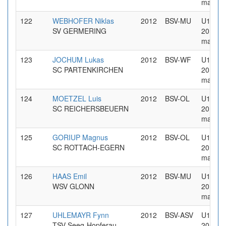
maennl
122
WEBHOFER Niklas
2012
BSV-MU
U14 Jg
SV GERMERING
2012
maennl
123
JOCHUM Lukas
2012
BSV-WF
U14 Jg
SC PARTENKIRCHEN
2012
maennl
124
MOETZEL Luis
2012
BSV-OL
U14 Jg
SC REICHERSBEUERN
2012
maennl
125
GORIUP Magnus
2012
BSV-OL
U14 Jg
SC ROTTACH-EGERN
2012
maennl
126
HAAS Emil
2012
BSV-MU
U14 Jg
WSV GLONN
2012
maennl
127
UHLEMAYR Fynn
2012
BSV-ASV
U14 Jg
TSV Seeg-Hopferau-
2012