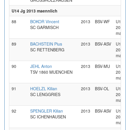
GROSSHOLZHAUSEN
U14 Jg 2013 maennlich
88
BOKOR Vincent
2013
BSV-WF
U14 Jg
SC GARMISCH
2013
maennl
89
BACHSTEIN Pius
2013
BSV-ASV
U14 Jg
SC RETTENBERG
2013
maennl
90
JEHL Anton
2013
BSV-MU
U14 Jg
TSV 1860 MUENCHEN
2013
maennl
91
HOELZL Kilian
2013
BSV-OL
U14 Jg
SC LENGGRIES
2013
maennl
92
SPENGLER Kilian
2013
BSV-ASV
U14 Jg
SC ICHENHAUSEN
2013
maennl