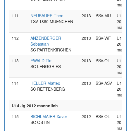
maennl
111
NEUBAUER Theo
2013
BSV-MU
U14 Jg
TSV 1860 MUENCHEN
2013
maennl
112
ANZENBERGER
2013
BSV-WF
U14 Jg
Sebastian
2013
SC PARTENKIRCHEN
maennl
113
EWALD Tim
2013
BSV-OL
U14 Jg
SC LENGGRIES
2013
maennl
114
HELLER Matteo
2013
BSV-ASV
U14 Jg
SC RETTENBERG
2013
maennl
U14 Jg 2012 maennlich
115
BICHLMAIER Xaver
2012
BSV-OL
U14 Jg
SC OSTIN
2012
maennl