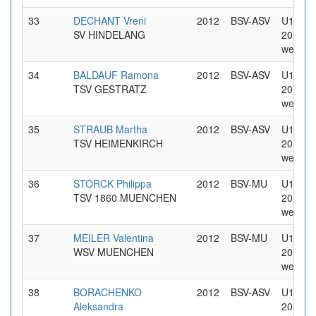
33
DECHANT Vreni
2012
BSV-ASV
U14 Jg
SV HINDELANG
2012
weiblic
34
BALDAUF Ramona
2012
BSV-ASV
U14 Jg
TSV GESTRATZ
2012
weiblic
35
STRAUB Martha
2012
BSV-ASV
U14 Jg
TSV HEIMENKIRCH
2012
weiblic
36
STORCK Philippa
2012
BSV-MU
U14 Jg
TSV 1860 MUENCHEN
2012
weiblic
37
MEILER Valentina
2012
BSV-MU
U14 Jg
WSV MUENCHEN
2012
weiblic
38
BORACHENKO
2012
BSV-ASV
U14 Jg
Aleksandra
2012