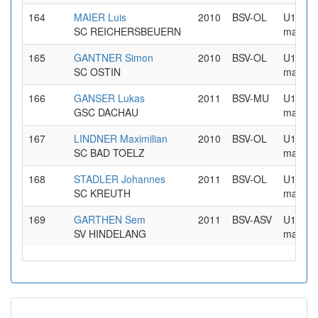
164
MAIER Luis
2010
BSV-OL
U16
SC REICHERSBEUERN
maennl
165
GANTNER Simon
2010
BSV-OL
U16
SC OSTIN
maennl
166
GANSER Lukas
2011
BSV-MU
U16
GSC DACHAU
maennl
167
LINDNER Maximilian
2010
BSV-OL
U16
SC BAD TOELZ
maennl
168
STADLER Johannes
2011
BSV-OL
U16
SC KREUTH
maennl
169
GARTHEN Sem
2011
BSV-ASV
U16
SV HINDELANG
maennl