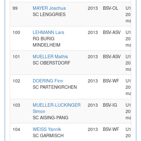
99
MAYER Joschua
2013
BSV-OL
U14 Jg
SC LENGGRIES
2013
maennl
100
LEHMANN Lars
2013
BSV-ASV
U14 Jg
RG BURIG
2013
MINDELHEIM
maennl
101
MUELLER Mathis
2013
BSV-ASV
U14 Jg
SC OBERSTDORF
2013
maennl
102
DOERING Finn
2013
BSV-WF
U14 Jg
SC PARTENKIRCHEN
2013
maennl
103
MUELLER-LUCKINGER
2013
BSV-IG
U14 Jg
Simon
2013
SC AISING-PANG
maennl
104
WEISS Yannik
2013
BSV-WF
U14 Jg
SC GARMISCH
2013