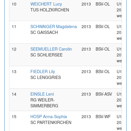
10
WEICHERT Lucy
2013
BSV-OL
U14 Jg
TUS HOLZKIRCHEN
2013
weiblic
11
SCHWAIGER Magdalena
2013
BSV-OL
U14 Jg
SC GAISSACH
2013
weiblic
12
SEEMUELLER Carolin
2013
BSV-OL
U14 Jg
SC SCHLIERSEE
2013
weiblic
13
FIEDLER Lily
2013
BSV-OL
U14 Jg
SC LENGGRIES
2013
weiblic
14
EINSLE Leni
2013
BSV-ASV
U14 Jg
RG WEILER-
2013
SIMMERBERG
weiblic
15
HOSP Anna-Sophia
2013
BSV-WF
U14 Jg
SC PARTENKIRCHEN
2013
weiblic