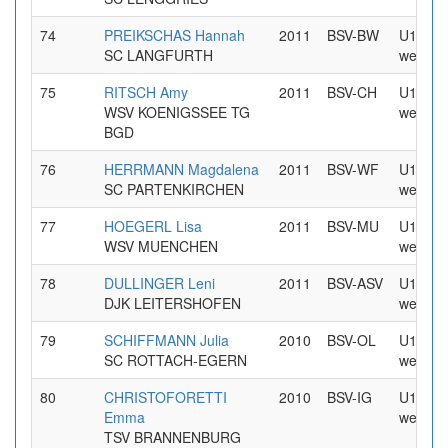
74
PREIKSCHAS Hannah
2011
BSV-BW
U16
SC LANGFURTH
weiblic
75
RITSCH Amy
2011
BSV-CH
U16
WSV KOENIGSSEE TG
weiblic
BGD
76
HERRMANN Magdalena
2011
BSV-WF
U16
SC PARTENKIRCHEN
weiblic
77
HOEGERL Lisa
2011
BSV-MU
U16
WSV MUENCHEN
weiblic
78
DULLINGER Leni
2011
BSV-ASV
U16
DJK LEITERSHOFEN
weiblic
79
SCHIFFMANN Julia
2010
BSV-OL
U16
SC ROTTACH-EGERN
weiblic
80
CHRISTOFORETTI
2010
BSV-IG
U16
Emma
weiblic
TSV BRANNENBURG