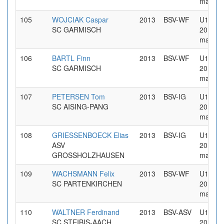
maennl
105
WOJCIAK Caspar
2013
BSV-WF
U14 Jg
SC GARMISCH
2013
maennl
106
BARTL Finn
2013
BSV-WF
U14 Jg
SC GARMISCH
2013
maennl
107
PETERSEN Tom
2013
BSV-IG
U14 Jg
SC AISING-PANG
2013
maennl
108
GRIESSENBOECK Elias
2013
BSV-IG
U14 Jg
ASV
2013
GROSSHOLZHAUSEN
maennl
109
WACHSMANN Felix
2013
BSV-WF
U14 Jg
SC PARTENKIRCHEN
2013
maennl
110
WALTNER Ferdinand
2013
BSV-ASV
U14 Jg
SC STEIBIS-AACH
2013