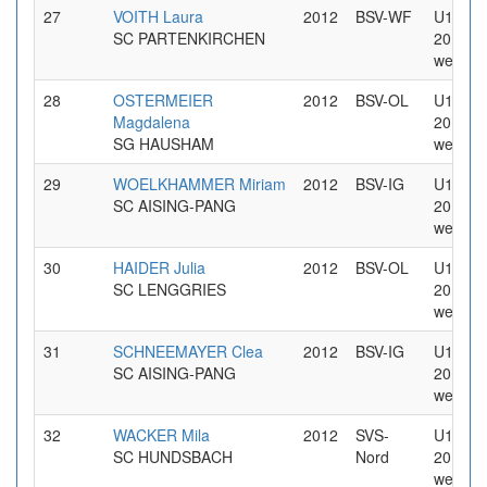
27
VOITH Laura
2012
BSV-WF
U14 Jg
SC PARTENKIRCHEN
2012
weiblic
28
OSTERMEIER
2012
BSV-OL
U14 Jg
Magdalena
2012
SG HAUSHAM
weiblic
29
WOELKHAMMER Miriam
2012
BSV-IG
U14 Jg
SC AISING-PANG
2012
weiblic
30
HAIDER Julia
2012
BSV-OL
U14 Jg
SC LENGGRIES
2012
weiblic
31
SCHNEEMAYER Clea
2012
BSV-IG
U14 Jg
SC AISING-PANG
2012
weiblic
32
WACKER Mila
2012
SVS-
U14 Jg
SC HUNDSBACH
Nord
2012
weiblic