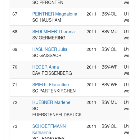
SC PFRONTEN
weiblic
67
PEINTNER Magdalena
2011
BSV-OL
U16
SG HAUSHAM
weiblic
68
SEDLMEIER Theresa
2011
BSV-MU
U16
SV GERMERING
weiblic
69
HASLINGER Julia
2011
BSV-OL
U16
SC GAISSACH
weiblic
70
HEGER Anna
2011
BSV-WF
U16
DAV PEISSENBERG
weiblic
71
SPIEGL Florentine
2011
BSV-WF
U16
SC PARTENKIRCHEN
weiblic
72
HUEBNER Marlene
2011
BSV-MU
U16
SC
weiblic
FUERSTENFELDBRUCK
73
SCHOEFFMANN
2011
BSV-OL
U16
Katharina
weiblic
SC LENGGRIES