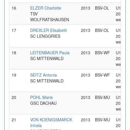
16
ELZER Charlotte
2013
BSV-OL
U14 Jg
TSV
2013
WOLFRATSHAUSEN
weiblic
17
DREXLER Elisabeth
2013
BSV-OL
U14 Jg
SC LENGGRIES
2013
weiblic
18
LEITENBAUER Paula
2013
BSV-WF
U14 Jg
SC MITTENWALD
2013
weiblic
19
SEITZ Antonia
2013
BSV-WF
U14 Jg
SC MITTENWALD
2013
weiblic
20
POHL Marie
2013
BSV-MU
U14 Jg
GSC DACHAU
2013
weiblic
21
VON KOENIGSMARCK
2013
BSV-MU
U14 Jg
Irmela
2013