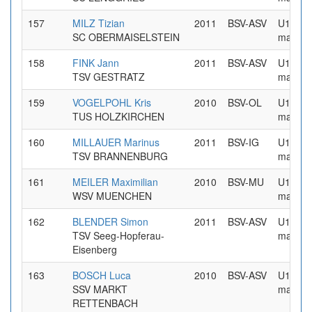
157
MILZ Tizian
2011
BSV-ASV
U16
SC OBERMAISELSTEIN
maennl
158
FINK Jann
2011
BSV-ASV
U16
TSV GESTRATZ
maennl
159
VOGELPOHL Kris
2010
BSV-OL
U16
TUS HOLZKIRCHEN
maennl
160
MILLAUER Marinus
2011
BSV-IG
U16
TSV BRANNENBURG
maennl
161
MEILER Maximilian
2010
BSV-MU
U16
WSV MUENCHEN
maennl
162
BLENDER Simon
2011
BSV-ASV
U16
TSV Seeg-Hopferau-
maennl
Eisenberg
163
BOSCH Luca
2010
BSV-ASV
U16
SSV MARKT
maennl
RETTENBACH