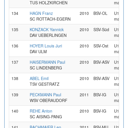
TUS HOLZKIRCHEN
maennl
134
HAGN Franz
2010
BSV-OL
U16
SC ROTTACH-EGERN
maennl
135
KONZACK Yannick
2010
SSV-Süd
U16
DAV UEBERLINGEN
maennl
136
HOYER Louis Juri
2010
SSV-Ost
U16
DAV ULM
maennl
137
HAISERMANN Paul
2010
BSV-ASV
U16
SC LINDENBERG
maennl
138
ABEL Emil
2010
BSV-ASV
U16
TSV GESTRATZ
maennl
139
PECKMANN Paul
2011
BSV-IG
U16
WSV OBERAUDORF
maennl
140
REHE Anton
2010
BSV-IG
U16
SC AISING-PANG
maennl
141
BACHMAIER Leo
2011
BSV-MU
U16