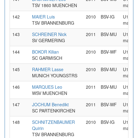
TSV 1860 MUENCHEN
maennl
142
MAIER Luis
2010
BSV-IG
U16
TSV BRANNENBURG
maennl
143
SCHREINER Nick
2011
BSV-MU
U16
SV GERMERING
maennl
144
BOKOR Kilian
2010
BSV-WF
U16
SC GARMISCH
maennl
145
RAHMER Lasse
2010
BSV-MU
U16
MUNICH YOUNGSTRS
maennl
146
MARQUES Leo
2011
BSV-MU
U16
WSV MUENCHEN
maennl
147
JOCHUM Benedikt
2011
BSV-WF
U16
SC PARTENKIRCHEN
maennl
148
SCHNITZENBAUMER
2010
BSV-IG
U16
Quirin
maennl
TSV BRANNENBURG