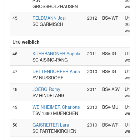
ASV
2012
GROSSHOLZHAUSEN
weiblic
45
FELDMANN Josi
2012
BSV-WF
U14 Jg
SC GARMISCH
2012
weiblic
U16 weiblich
46
KUEHBANDNER Sophia
2011
BSV-IG
U16
SC AISING-PANG
weiblic
47
DETTENDORFER Anna
2010
BSV-IG
U16
SV NUSSDORF
weiblic
48
JOERG Romy
2011
BSV-ASV
U16
SV HINDELANG
weiblic
49
WEINHEIMER Charlotte
2010
BSV-MU
U16
TSV 1860 MUENCHEN
weiblic
50
GAISREITER Lara
2010
BSV-WF
U16
SC PARTENKIRCHEN
weiblic