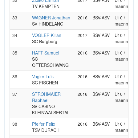
32
Ziolko Emilian
2017
BSV-ASV
U10 /
TV KEMPTEN
maennlich
33
WAGNER Jonathan
2016
BSV-ASV
U10 /
SV HINDELANG
maennlich
34
VOGLER Kilian
2017
BSV-ASV
U10 /
SC Burgberg
maennlich
35
HATT Samuel
2016
BSV-ASV
U10 /
SC
maennlich
OFTERSCHWANG
36
Vogler Luis
2016
BSV-ASV
U10 /
SC FISCHEN
maennlich
37
STROHMAIER
2016
BSV-ASV
U10 /
Raphael
maennlich
SV CASINO
KLEINWALSERTAL
38
Pfeifer Felix
2016
BSV-ASV
U10 /
TSV DURACH
maennlich