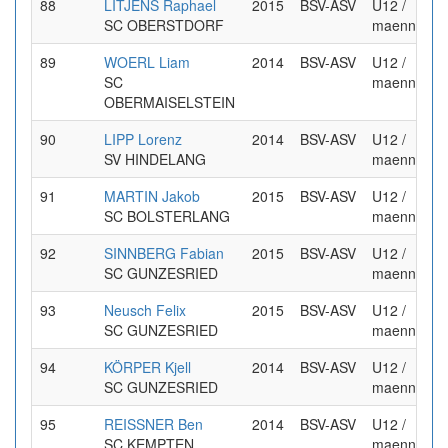
88
LITJENS Raphael
2015
BSV-ASV
U12 /
SC OBERSTDORF
maennlich
89
WOERL Liam
2014
BSV-ASV
U12 /
SC
maennlich
OBERMAISELSTEIN
90
LIPP Lorenz
2014
BSV-ASV
U12 /
SV HINDELANG
maennlich
91
MARTIN Jakob
2015
BSV-ASV
U12 /
SC BOLSTERLANG
maennlich
92
SINNBERG Fabian
2015
BSV-ASV
U12 /
SC GUNZESRIED
maennlich
93
Neusch Felix
2015
BSV-ASV
U12 /
SC GUNZESRIED
maennlich
94
KÖRPER Kjell
2014
BSV-ASV
U12 /
SC GUNZESRIED
maennlich
95
REISSNER Ben
2014
BSV-ASV
U12 /
SC KEMPTEN
maennlich