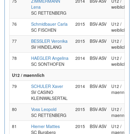
75
ZIMMERMANN
2014
BSV-ASV
U12 /
Lena
weiblich
SC RETTENBERG
76
Schmidbauer Carla
2015
BSV-ASV
U12 /
SC FISCHEN
weiblich
77
BESSLER Veronika
2015
BSV-ASV
U12 /
SV HINDELANG
weiblich
78
HAEGLER Angelina
2014
BSV-ASV
U12 /
SC SONTHOFEN
weiblich
U12 / maennlich
79
SCHULER Xaver
2014
BSV-ASV
U12 /
SV CASINO
maennlich
KLEINWALSERTAL
80
Voss Leopold
2015
BSV-ASV
U12 /
SC RETTENBERG
maennlich
81
Hiemer Matties
2015
BSV-ASV
U12 /
SC Burgberg
maennlich