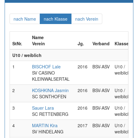
(aktuell)
(aktuell)
(aktuell)
nach Name
nach Klasse
nach Verein
Name
StNr.
Verein
Jg.
Verband
Klasse
U10 / weiblich
1
BISCHOF Lale
2016
BSV-ASV
U10 /
SV CASINO
weiblich
KLEINWALSERTAL
2
KOSHKINA Jasmin
2016
BSV-ASV
U10 /
SC SONTHOFEN
weiblich
3
Sauer Lara
2016
BSV-ASV
U10 /
SC RETTENBERG
weiblich
4
MARTIN Kira
2017
BSV-ASV
U10 /
SV HINDELANG
weiblich