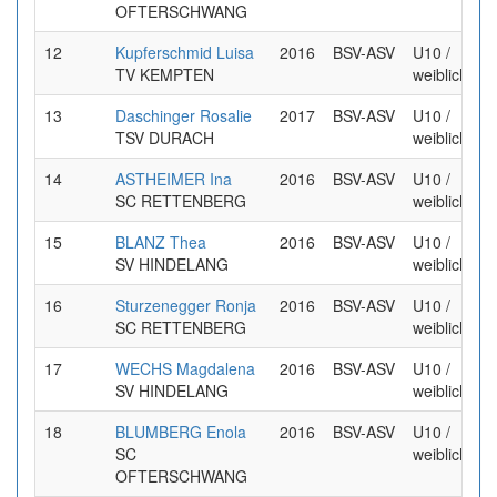
OFTERSCHWANG
12
Kupferschmid Luisa
2016
BSV-ASV
U10 /
TV KEMPTEN
weiblich
13
Daschinger Rosalie
2017
BSV-ASV
U10 /
TSV DURACH
weiblich
14
ASTHEIMER Ina
2016
BSV-ASV
U10 /
SC RETTENBERG
weiblich
15
BLANZ Thea
2016
BSV-ASV
U10 /
SV HINDELANG
weiblich
16
Sturzenegger Ronja
2016
BSV-ASV
U10 /
SC RETTENBERG
weiblich
17
WECHS Magdalena
2016
BSV-ASV
U10 /
SV HINDELANG
weiblich
18
BLUMBERG Enola
2016
BSV-ASV
U10 /
SC
weiblich
OFTERSCHWANG