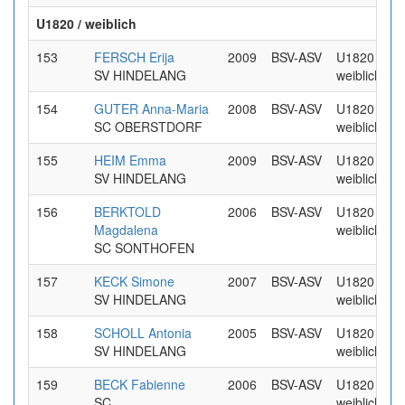
U1820 / weiblich
153
FERSCH Erija
2009
BSV-ASV
U1820 /
SV HINDELANG
weiblich
154
GUTER Anna-Maria
2008
BSV-ASV
U1820 /
SC OBERSTDORF
weiblich
155
HEIM Emma
2009
BSV-ASV
U1820 /
SV HINDELANG
weiblich
156
BERKTOLD
2006
BSV-ASV
U1820 /
Magdalena
weiblich
SC SONTHOFEN
157
KECK Simone
2007
BSV-ASV
U1820 /
SV HINDELANG
weiblich
158
SCHOLL Antonia
2005
BSV-ASV
U1820 /
SV HINDELANG
weiblich
159
BECK Fabienne
2006
BSV-ASV
U1820 /
SC
weiblich