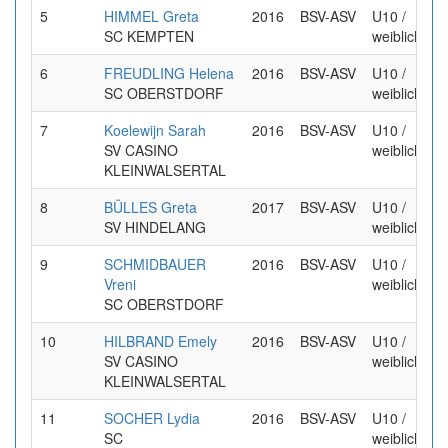
5
HIMMEL Greta
2016
BSV-ASV
U10 /
SC KEMPTEN
weiblich
6
FREUDLING Helena
2016
BSV-ASV
U10 /
SC OBERSTDORF
weiblich
7
Koelewijn Sarah
2016
BSV-ASV
U10 /
SV CASINO
weiblich
KLEINWALSERTAL
8
BÜLLES Greta
2017
BSV-ASV
U10 /
SV HINDELANG
weiblich
9
SCHMIDBAUER
2016
BSV-ASV
U10 /
Vreni
weiblich
SC OBERSTDORF
10
HILBRAND Emely
2016
BSV-ASV
U10 /
SV CASINO
weiblich
KLEINWALSERTAL
11
SOCHER Lydia
2016
BSV-ASV
U10 /
SC
weiblich