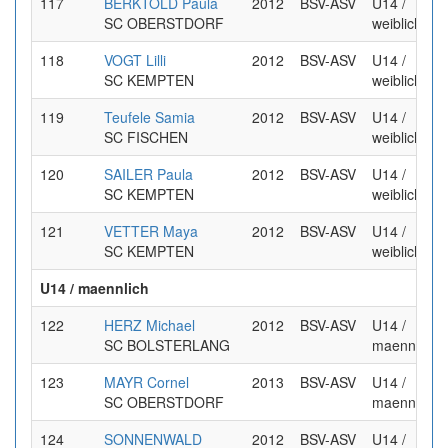
117
BERKTOLD Paula
2012
BSV-ASV
U14 /
SC OBERSTDORF
weiblich
118
VOGT Lilli
2012
BSV-ASV
U14 /
SC KEMPTEN
weiblich
119
Teufele Samia
2012
BSV-ASV
U14 /
SC FISCHEN
weiblich
120
SAILER Paula
2012
BSV-ASV
U14 /
SC KEMPTEN
weiblich
121
VETTER Maya
2012
BSV-ASV
U14 /
SC KEMPTEN
weiblich
U14 / maennlich
122
HERZ Michael
2012
BSV-ASV
U14 /
SC BOLSTERLANG
maennlich
123
MAYR Cornel
2013
BSV-ASV
U14 /
SC OBERSTDORF
maennlich
124
SONNENWALD
2012
BSV-ASV
U14 /