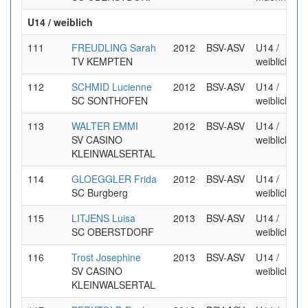
U14 / weiblich
111
FREUDLING Sarah
2012
BSV-ASV
U14 /
TV KEMPTEN
weiblich
112
SCHMID Lucienne
2012
BSV-ASV
U14 /
SC SONTHOFEN
weiblich
113
WALTER EMMI
2012
BSV-ASV
U14 /
SV CASINO
weiblich
KLEINWALSERTAL
114
GLOEGGLER Frida
2012
BSV-ASV
U14 /
SC Burgberg
weiblich
115
LITJENS Luisa
2013
BSV-ASV
U14 /
SC OBERSTDORF
weiblich
116
Trost Josephine
2013
BSV-ASV
U14 /
SV CASINO
weiblich
KLEINWALSERTAL