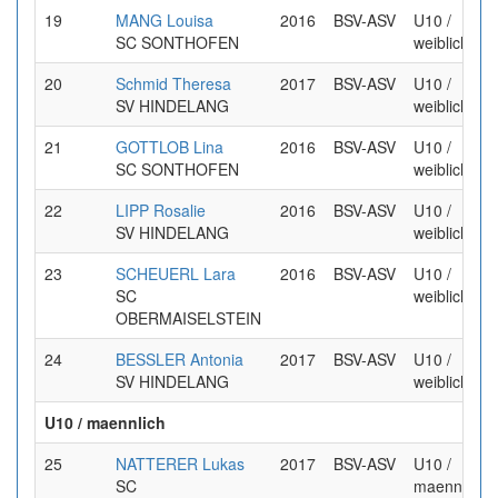
19
MANG Louisa
2016
BSV-ASV
U10 /
SC SONTHOFEN
weiblich
20
Schmid Theresa
2017
BSV-ASV
U10 /
SV HINDELANG
weiblich
21
GOTTLOB Lina
2016
BSV-ASV
U10 /
SC SONTHOFEN
weiblich
22
LIPP Rosalie
2016
BSV-ASV
U10 /
SV HINDELANG
weiblich
23
SCHEUERL Lara
2016
BSV-ASV
U10 /
SC
weiblich
OBERMAISELSTEIN
24
BESSLER Antonia
2017
BSV-ASV
U10 /
SV HINDELANG
weiblich
U10 / maennlich
25
NATTERER Lukas
2017
BSV-ASV
U10 /
SC
maennlich