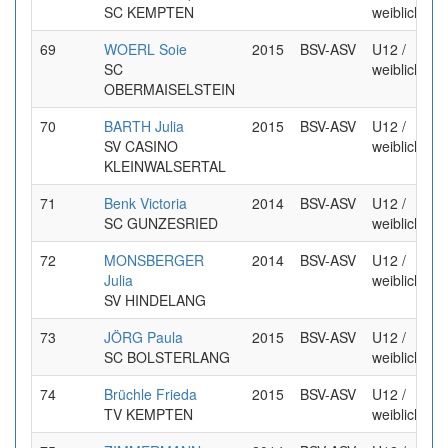
SC KEMPTEN
weiblich
69
WOERL Soie
2015
BSV-ASV
U12 /
SC
weiblich
OBERMAISELSTEIN
70
BARTH Julia
2015
BSV-ASV
U12 /
SV CASINO
weiblich
KLEINWALSERTAL
71
Benk Victoria
2014
BSV-ASV
U12 /
SC GUNZESRIED
weiblich
72
MONSBERGER
2014
BSV-ASV
U12 /
Julia
weiblich
SV HINDELANG
73
JÖRG Paula
2015
BSV-ASV
U12 /
SC BOLSTERLANG
weiblich
74
Brüchle Frieda
2015
BSV-ASV
U12 /
TV KEMPTEN
weiblich