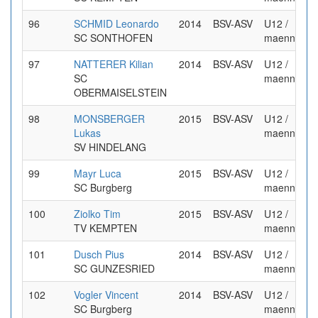
96
SCHMID Leonardo
2014
BSV-ASV
U12 /
SC SONTHOFEN
maennlich
97
NATTERER Kilian
2014
BSV-ASV
U12 /
SC
maennlich
OBERMAISELSTEIN
98
MONSBERGER
2015
BSV-ASV
U12 /
Lukas
maennlich
SV HINDELANG
99
Mayr Luca
2015
BSV-ASV
U12 /
SC Burgberg
maennlich
100
Ziolko Tim
2015
BSV-ASV
U12 /
TV KEMPTEN
maennlich
101
Dusch Pius
2014
BSV-ASV
U12 /
SC GUNZESRIED
maennlich
102
Vogler Vincent
2014
BSV-ASV
U12 /
SC Burgberg
maennlich