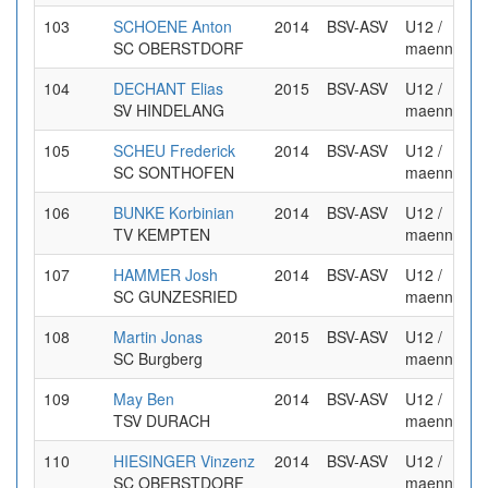
103
SCHOENE Anton
2014
BSV-ASV
U12 /
SC OBERSTDORF
maennlich
104
DECHANT Elias
2015
BSV-ASV
U12 /
SV HINDELANG
maennlich
105
SCHEU Frederick
2014
BSV-ASV
U12 /
SC SONTHOFEN
maennlich
106
BUNKE Korbinian
2014
BSV-ASV
U12 /
TV KEMPTEN
maennlich
107
HAMMER Josh
2014
BSV-ASV
U12 /
SC GUNZESRIED
maennlich
108
Martin Jonas
2015
BSV-ASV
U12 /
SC Burgberg
maennlich
109
May Ben
2014
BSV-ASV
U12 /
TSV DURACH
maennlich
110
HIESINGER Vinzenz
2014
BSV-ASV
U12 /
SC OBERSTDORF
maennlich