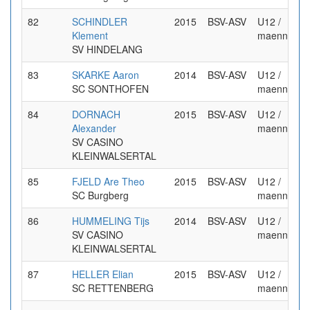
82
SCHINDLER
2015
BSV-ASV
U12 /
Klement
maennlich
SV HINDELANG
83
SKARKE Aaron
2014
BSV-ASV
U12 /
SC SONTHOFEN
maennlich
84
DORNACH
2015
BSV-ASV
U12 /
Alexander
maennlich
SV CASINO
KLEINWALSERTAL
85
FJELD Are Theo
2015
BSV-ASV
U12 /
SC Burgberg
maennlich
86
HUMMELING Tijs
2014
BSV-ASV
U12 /
SV CASINO
maennlich
KLEINWALSERTAL
87
HELLER Elian
2015
BSV-ASV
U12 /
SC RETTENBERG
maennlich