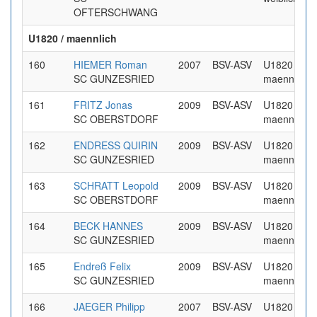
OFTERSCHWANG
U1820 / maennlich
160
HIEMER Roman
2007
BSV-ASV
U1820 /
SC GUNZESRIED
maennlich
161
FRITZ Jonas
2009
BSV-ASV
U1820 /
SC OBERSTDORF
maennlich
162
ENDRESS QUIRIN
2009
BSV-ASV
U1820 /
SC GUNZESRIED
maennlich
163
SCHRATT Leopold
2009
BSV-ASV
U1820 /
SC OBERSTDORF
maennlich
164
BECK HANNES
2009
BSV-ASV
U1820 /
SC GUNZESRIED
maennlich
165
Endreß Felix
2009
BSV-ASV
U1820 /
SC GUNZESRIED
maennlich
166
JAEGER Philipp
2007
BSV-ASV
U1820 /