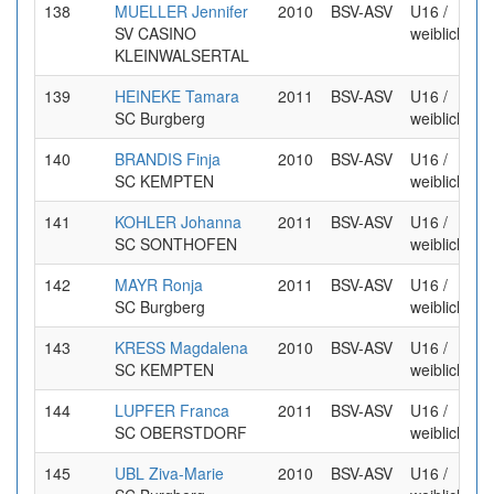
138
MUELLER Jennifer
2010
BSV-ASV
U16 /
SV CASINO
weiblich
KLEINWALSERTAL
139
HEINEKE Tamara
2011
BSV-ASV
U16 /
SC Burgberg
weiblich
140
BRANDIS Finja
2010
BSV-ASV
U16 /
SC KEMPTEN
weiblich
141
KOHLER Johanna
2011
BSV-ASV
U16 /
SC SONTHOFEN
weiblich
142
MAYR Ronja
2011
BSV-ASV
U16 /
SC Burgberg
weiblich
143
KRESS Magdalena
2010
BSV-ASV
U16 /
SC KEMPTEN
weiblich
144
LUPFER Franca
2011
BSV-ASV
U16 /
SC OBERSTDORF
weiblich
145
UBL Ziva-Marie
2010
BSV-ASV
U16 /