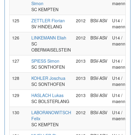
Simon
maennlich
SC KEMPTEN
125
ZETTLER Florian
2012
BSV-ASV
U14 /
SV HINDELANG
maennlich
126
LINKEMANN Eliah
2012
BSV-ASV
U14 /
SC
maennlich
OBERMAISELSTEIN
127
SPIESS Simon
2013
BSV-ASV
U14 /
SC SONTHOFEN
maennlich
128
KOHLER Joschua
2013
BSV-ASV
U14 /
SC SONTHOFEN
maennlich
129
HASLACH Lukas
2013
BSV-ASV
U14 /
SC BOLSTERLANG
maennlich
130
LABORANOWITSCH
2012
BSV-ASV
U14 /
Felix
maennlich
SC KEMPTEN