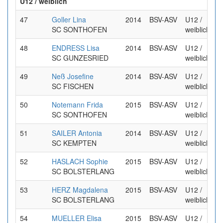
U12 / weiblich
47
Goller Lina
2014
BSV-ASV
U12 /
SC SONTHOFEN
weiblich
48
ENDRESS Lisa
2014
BSV-ASV
U12 /
SC GUNZESRIED
weiblich
49
Neß Josefine
2014
BSV-ASV
U12 /
SC FISCHEN
weiblich
50
Notemann Frida
2015
BSV-ASV
U12 /
SC SONTHOFEN
weiblich
51
SAILER Antonia
2014
BSV-ASV
U12 /
SC KEMPTEN
weiblich
52
HASLACH Sophie
2015
BSV-ASV
U12 /
SC BOLSTERLANG
weiblich
53
HERZ Magdalena
2015
BSV-ASV
U12 /
SC BOLSTERLANG
weiblich
54
MUELLER Elisa
2015
BSV-ASV
U12 /