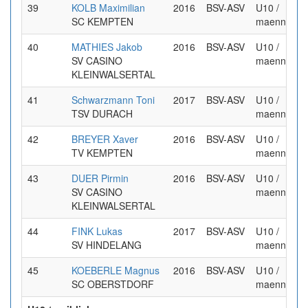
39
KOLB Maximilian
2016
BSV-ASV
U10 /
SC KEMPTEN
maennlich
40
MATHIES Jakob
2016
BSV-ASV
U10 /
SV CASINO
maennlich
KLEINWALSERTAL
41
Schwarzmann Toni
2017
BSV-ASV
U10 /
TSV DURACH
maennlich
42
BREYER Xaver
2016
BSV-ASV
U10 /
TV KEMPTEN
maennlich
43
DUER Pirmin
2016
BSV-ASV
U10 /
SV CASINO
maennlich
KLEINWALSERTAL
44
FINK Lukas
2017
BSV-ASV
U10 /
SV HINDELANG
maennlich
45
KOEBERLE Magnus
2016
BSV-ASV
U10 /
SC OBERSTDORF
maennlich