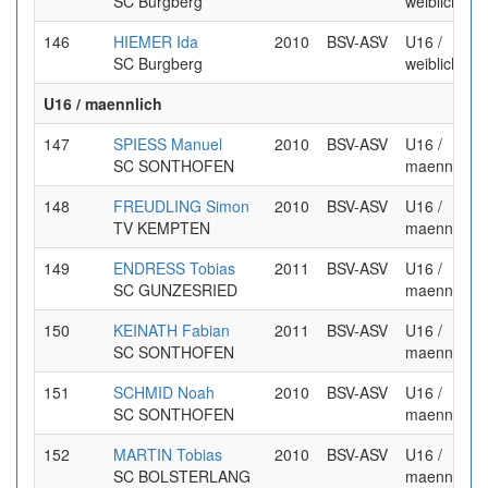
SC Burgberg
weiblich
146
HIEMER Ida
2010
BSV-ASV
U16 /
SC Burgberg
weiblich
U16 / maennlich
147
SPIESS Manuel
2010
BSV-ASV
U16 /
SC SONTHOFEN
maennlich
148
FREUDLING Simon
2010
BSV-ASV
U16 /
TV KEMPTEN
maennlich
149
ENDRESS Tobias
2011
BSV-ASV
U16 /
SC GUNZESRIED
maennlich
150
KEINATH Fabian
2011
BSV-ASV
U16 /
SC SONTHOFEN
maennlich
151
SCHMID Noah
2010
BSV-ASV
U16 /
SC SONTHOFEN
maennlich
152
MARTIN Tobias
2010
BSV-ASV
U16 /
SC BOLSTERLANG
maennlich