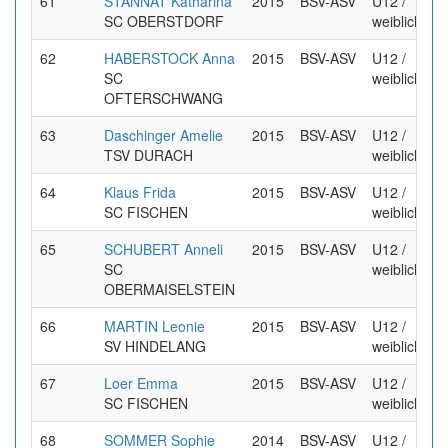
61
STANNAT Katharina
2015
BSV-ASV
U12 /
SC OBERSTDORF
weiblich
62
HABERSTOCK Anna
2015
BSV-ASV
U12 /
SC
weiblich
OFTERSCHWANG
63
Daschinger Amelie
2015
BSV-ASV
U12 /
TSV DURACH
weiblich
64
Klaus Frida
2015
BSV-ASV
U12 /
SC FISCHEN
weiblich
65
SCHUBERT Anneli
2015
BSV-ASV
U12 /
SC
weiblich
OBERMAISELSTEIN
66
MARTIN Leonie
2015
BSV-ASV
U12 /
SV HINDELANG
weiblich
67
Loer Emma
2015
BSV-ASV
U12 /
SC FISCHEN
weiblich
68
SOMMER Sophie
2014
BSV-ASV
U12 /