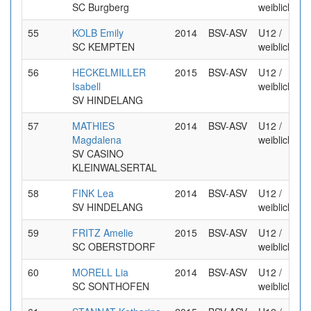
SC Burgberg
weiblich
55
KOLB Emily
2014
BSV-ASV
U12 /
SC KEMPTEN
weiblich
56
HECKELMILLER
2015
BSV-ASV
U12 /
Isabell
weiblich
SV HINDELANG
57
MATHIES
2014
BSV-ASV
U12 /
Magdalena
weiblich
SV CASINO
KLEINWALSERTAL
58
FINK Lea
2014
BSV-ASV
U12 /
SV HINDELANG
weiblich
59
FRITZ Amelie
2015
BSV-ASV
U12 /
SC OBERSTDORF
weiblich
60
MORELL Lia
2014
BSV-ASV
U12 /
SC SONTHOFEN
weiblich