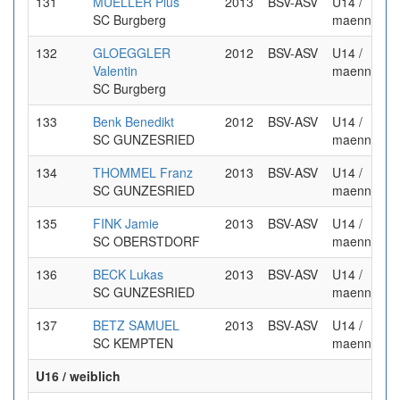
131
MUELLER Pius
2013
BSV-ASV
U14 /
SC Burgberg
maennlich
132
GLOEGGLER
2012
BSV-ASV
U14 /
Valentin
maennlich
SC Burgberg
133
Benk Benedikt
2012
BSV-ASV
U14 /
SC GUNZESRIED
maennlich
134
THOMMEL Franz
2013
BSV-ASV
U14 /
SC GUNZESRIED
maennlich
135
FINK Jamie
2013
BSV-ASV
U14 /
SC OBERSTDORF
maennlich
136
BECK Lukas
2013
BSV-ASV
U14 /
SC GUNZESRIED
maennlich
137
BETZ SAMUEL
2013
BSV-ASV
U14 /
SC KEMPTEN
maennlich
U16 / weiblich