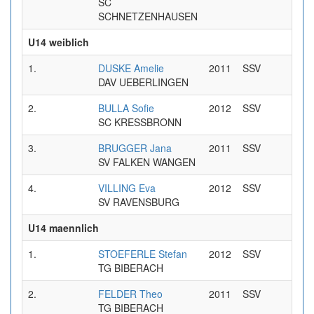
SC
SCHNETZENHAUSEN
U14 weiblich
1.
DUSKE Amelie
2011
SSV
0:32
DAV UEBERLINGEN
2.
BULLA Sofie
2012
SSV
0:35
SC KRESSBRONN
3.
BRUGGER Jana
2011
SSV
0:35
SV FALKEN WANGEN
4.
VILLING Eva
2012
SSV
0:37
SV RAVENSBURG
U14 maennlich
1.
STOEFERLE Stefan
2012
SSV
0:31
TG BIBERACH
2.
FELDER Theo
2011
SSV
0:33
TG BIBERACH