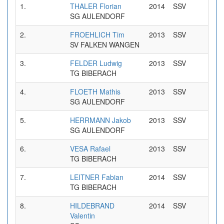
1.
THALER Florian
2014
SSV
0:34
SG AULENDORF
2.
FROEHLICH Tim
2013
SSV
0:34
SV FALKEN WANGEN
3.
FELDER Ludwig
2013
SSV
0:35
TG BIBERACH
4.
FLOETH Mathis
2013
SSV
0:36
SG AULENDORF
5.
HERRMANN Jakob
2013
SSV
0:37
SG AULENDORF
6.
VESA Rafael
2013
SSV
0:37
TG BIBERACH
7.
LEITNER Fabian
2014
SSV
0:39
TG BIBERACH
8.
HILDEBRAND
2014
SSV
0:39
Valentin