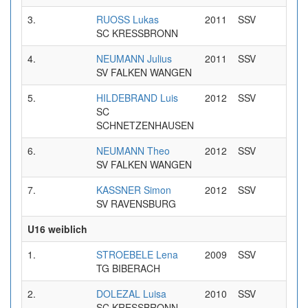
3.
RUOSS Lukas
2011
SSV
0:33
SC KRESSBRONN
4.
NEUMANN Julius
2011
SSV
0:35
SV FALKEN WANGEN
5.
HILDEBRAND Luis
2012
SSV
0:36
SC
SCHNETZENHAUSEN
6.
NEUMANN Theo
2012
SSV
0:36
SV FALKEN WANGEN
7.
KASSNER Simon
2012
SSV
0:39
SV RAVENSBURG
U16 weiblich
1.
STROEBELE Lena
2009
SSV
0:33
TG BIBERACH
2.
DOLEZAL Luisa
2010
SSV
0:33
SC KRESSBRONN