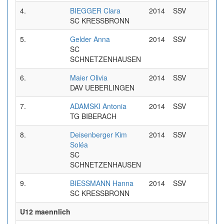
4.
BIEGGER Clara
2014
SSV
0:37
SC KRESSBRONN
5.
Gelder Anna
2014
SSV
0:38
SC
SCHNETZENHAUSEN
6.
Maier Olivia
2014
SSV
0:39
DAV UEBERLINGEN
7.
ADAMSKI Antonia
2014
SSV
0:41
TG BIBERACH
8.
Deisenberger Kim
2014
SSV
0:42
Soléa
SC
SCHNETZENHAUSEN
9.
BIESSMANN Hanna
2014
SSV
0:49
SC KRESSBRONN
U12 maennlich