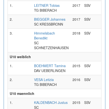
1.
LEITNER Tobias
2017
SSV
0:45
TG BIBERACH
2.
BIEGGER Johannes
2017
SSV
0:46
SC KRESSBRONN
3.
Himmelsbach
2018
SSV
0:48
Benedikt
SC
SCHNETZENHAUSEN
U10 weiblich
1.
BOEHMERT Tamina
2015
SSV
0:34
DAV UEBERLINGEN
2.
VESA Letizia
2016
SSV
0:44
TG BIBERACH
U10 maennlich
1.
KALDENBACH Justus
2015
SSV
0:40
SC