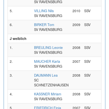
SV RAVENSBURG
5.
VILLING Nils
2010
SSV
0:32
SV RAVENSBURG
6.
BIRKER Tom
2009
SSV
0:33
SV RAVENSBURG
J weiblich
1.
BREULING Leonie
2008
SSV
0:33
SV RAVENSBURG
2.
MAUCHER Karla
2007
SSV
0:34
SV RAVENSBURG
3.
DAUMANN Lea
2008
SSV
0:34
SC
SCHNETZENHAUSEN
4.
KASSNER Miriam
2008
SSV
0:35
SV RAVENSBURG
5.
FRIEDRICH Finja
2007
SSV
0:40