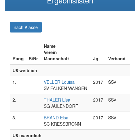
Ergebnislisten
(aktuell)
nach Klasse
Name
Verein
Rang
StNr.
Mannschaft
Jg.
Verband
Zei
U8 weiblich
1.
VELLER Louisa
2017
SSV
0:40
SV FALKEN WANGEN
2.
THALER Lisa
2017
SSV
0:42
SG AULENDORF
3.
BRAND Elsa
2017
SSV
1:06
SC KRESSBRONN
U8 maennlich