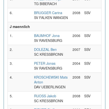
TG BIBERACH
6.
BRUGGER Carina
2008
SSV
0:42
SV FALKEN WANGEN
J maennlich
1.
BAUMHOF Jona
2006
SSV
0:29
SV RAVENSBURG
2.
DOLEZAL Ben
2007
SSV
0:30
SC KRESSBRONN
3.
PETER Jonas
2004
SSV
0:31
SV RAVENSBURG
4.
KROSCHEWSKI Mats
2008
SSV
0:31
Anton
DAV UEBERLINGEN
5.
RUOSS Jakob
2008
SSV
0:34
SC KRESSBRONN