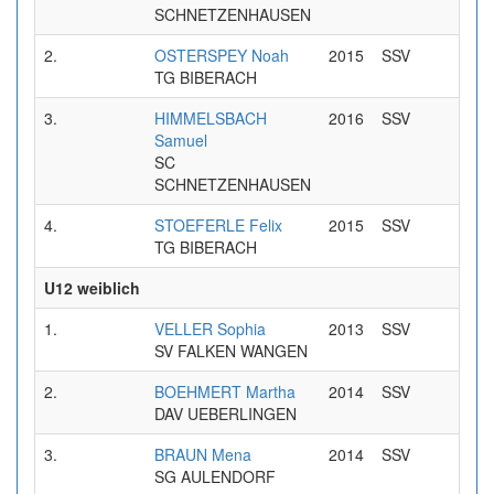
SCHNETZENHAUSEN
2.
OSTERSPEY Noah
2015
SSV
0:40
TG BIBERACH
3.
HIMMELSBACH
2016
SSV
0:40
Samuel
SC
SCHNETZENHAUSEN
4.
STOEFERLE Felix
2015
SSV
0:42
TG BIBERACH
U12 weiblich
1.
VELLER Sophia
2013
SSV
0:34
SV FALKEN WANGEN
2.
BOEHMERT Martha
2014
SSV
0:35
DAV UEBERLINGEN
3.
BRAUN Mena
2014
SSV
0:35
SG AULENDORF