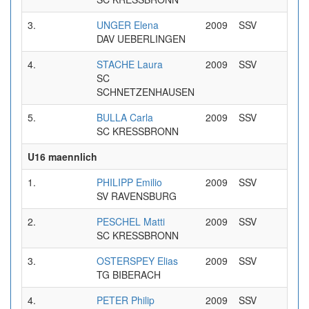
3.
UNGER Elena
2009
SSV
0:33
DAV UEBERLINGEN
4.
STACHE Laura
2009
SSV
0:34
SC
SCHNETZENHAUSEN
5.
BULLA Carla
2009
SSV
0:33
SC KRESSBRONN
U16 maennlich
1.
PHILIPP Emilio
2009
SSV
0:29
SV RAVENSBURG
2.
PESCHEL Matti
2009
SSV
0:30
SC KRESSBRONN
3.
OSTERSPEY Elias
2009
SSV
0:31
TG BIBERACH
4.
PETER Philip
2009
SSV
0:31