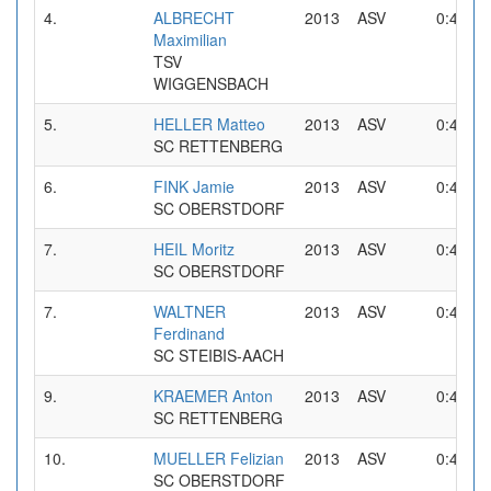
4.
ALBRECHT
2013
ASV
0:42,45
Maximilian
TSV
WIGGENSBACH
5.
HELLER Matteo
2013
ASV
0:43,30
SC RETTENBERG
6.
FINK Jamie
2013
ASV
0:43,91
SC OBERSTDORF
7.
HEIL Moritz
2013
ASV
0:44,14
SC OBERSTDORF
7.
WALTNER
2013
ASV
0:44,14
Ferdinand
SC STEIBIS-AACH
9.
KRAEMER Anton
2013
ASV
0:44,45
SC RETTENBERG
10.
MUELLER Felizian
2013
ASV
0:44,72
SC OBERSTDORF