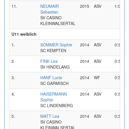
11.
NEUMAIR
2015
ASV
1:04,28
Sebastian
SV CASINO
KLEINWALSERTAL
U11 weiblich
1.
SOMMER Sophie
2014
ASV
0:39,09
SC KEMPTEN
2.
FINK Lea
2014
ASV
0:39,31
SV HINDELANG
3.
HANF Lucie
2014
WF
0:39,52
SC GARMISCH
4.
HAISERMANN
2014
ASV
0:39,60
Sophie
SC LINDENBERG
5.
MATT Lea
2014
ASV
0:39,85
SV CASINO
KLEINWALSERTAL