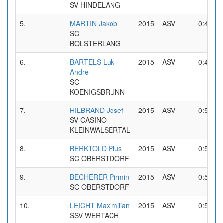
SV HINDELANG
5.
MARTIN Jakob
2015
ASV
0:48,57
SC
BOLSTERLANG
6.
BARTELS Luk-
2015
ASV
0:49,55
Andre
SC
KOENIGSBRUNN
7.
HILBRAND Josef
2015
ASV
0:50,67
SV CASINO
KLEINWALSERTAL
8.
BERKTOLD Pius
2015
ASV
0:50,75
SC OBERSTDORF
9.
BECHERER Pirmin
2015
ASV
0:51,03
SC OBERSTDORF
10.
LEICHT Maximilian
2015
ASV
0:51,09
SSV WERTACH