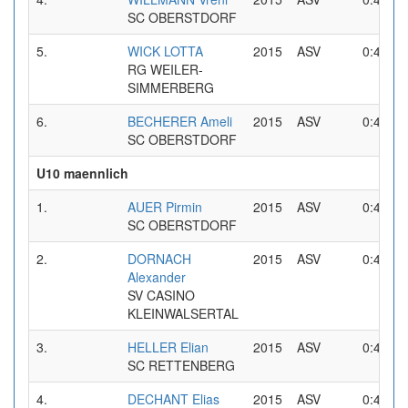
SC OBERSTDORF
5.
WICK LOTTA
2015
ASV
0:45,84
RG WEILER-
SIMMERBERG
6.
BECHERER Ameli
2015
ASV
0:47,96
SC OBERSTDORF
U10 maennlich
1.
AUER Pirmin
2015
ASV
0:46,58
SC OBERSTDORF
2.
DORNACH
2015
ASV
0:46,80
Alexander
SV CASINO
KLEINWALSERTAL
3.
HELLER Elian
2015
ASV
0:47,65
SC RETTENBERG
4.
DECHANT Elias
2015
ASV
0:47,77