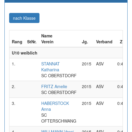
(aktuell)
nach Klasse
Name
Rang
StNr.
Verein
Jg.
Verband
Zeit-1
U10 weiblich
1.
STANNAT
2015
ASV
0:41,19
Katharina
SC OBERSTDORF
2.
FRITZ Amelie
2015
ASV
0:42,46
SC OBERSTDORF
3.
HABERSTOCK
2015
ASV
0:44,03
Anna
SC
OFTERSCHWANG
4.
WILLMANN Vreni
2015
ASV
0:45,26