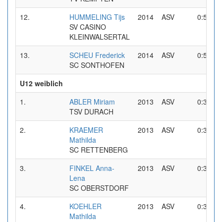
12.
HUMMELING Tijs
2014
ASV
0:53,44
SV CASINO
KLEINWALSERTAL
13.
SCHEU Frederick
2014
ASV
0:57,21
SC SONTHOFEN
U12 weiblich
1.
ABLER Miriam
2013
ASV
0:37,90
TSV DURACH
2.
KRAEMER
2013
ASV
0:38,00
Mathilda
SC RETTENBERG
3.
FINKEL Anna-
2013
ASV
0:39,30
Lena
SC OBERSTDORF
4.
KOEHLER
2013
ASV
0:39,33
Mathilda