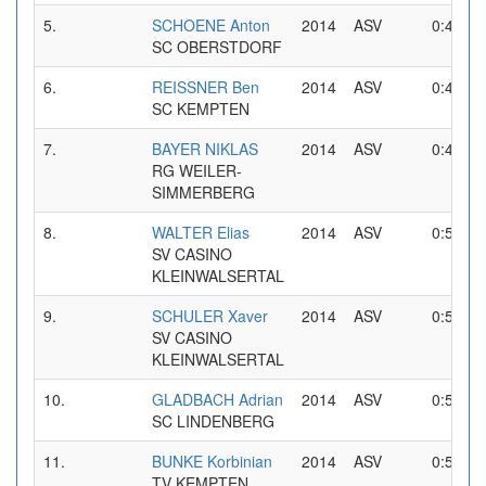
5.
SCHOENE Anton
2014
ASV
0:47,25
SC OBERSTDORF
6.
REISSNER Ben
2014
ASV
0:47,52
SC KEMPTEN
7.
BAYER NIKLAS
2014
ASV
0:49,30
RG WEILER-
SIMMERBERG
8.
WALTER Elias
2014
ASV
0:50,81
SV CASINO
KLEINWALSERTAL
9.
SCHULER Xaver
2014
ASV
0:51,79
SV CASINO
KLEINWALSERTAL
10.
GLADBACH Adrian
2014
ASV
0:52,08
SC LINDENBERG
11.
BUNKE Korbinian
2014
ASV
0:52,17
TV KEMPTEN