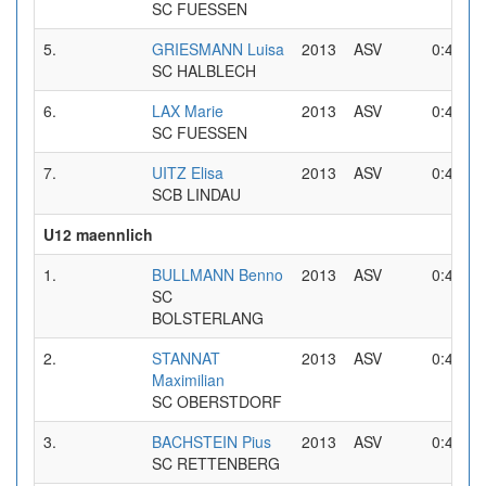
SC FUESSEN
5.
GRIESMANN Luisa
2013
ASV
0:40,03
SC HALBLECH
6.
LAX Marie
2013
ASV
0:40,93
SC FUESSEN
7.
UITZ Elisa
2013
ASV
0:48,05
SCB LINDAU
U12 maennlich
1.
BULLMANN Benno
2013
ASV
0:40,77
SC
BOLSTERLANG
2.
STANNAT
2013
ASV
0:40,94
Maximilian
SC OBERSTDORF
3.
BACHSTEIN Pius
2013
ASV
0:42,35
SC RETTENBERG